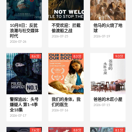
10月8日：反犹
不受欢迎：拦截
他马的火烧了地
浪潮与社交媒体
偷渡船之战
球
时代
2026-07-25
2026-07-19
2026-07-26
8.6 分
8.3 分
9.0 分
警探追凶：头号
我们的身体，我
爸爸的木匠小屋
嫌疑人 第1-4季
们的医生
2026-07-15
全18集
2026-07-16
2026-07-17
7.6 分
8.8 分
8.1 分