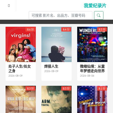
我爱纪录片
类型为"社会生活"的影片
8.6 分
8.4 分
8.5 分
处子人生/处女
焊接人生
微缩仙境：从童
之身
年梦想走向世界
2026-08-09
2026-08-09
2026-08-06
8.3 分
8.5 分
8.2 分