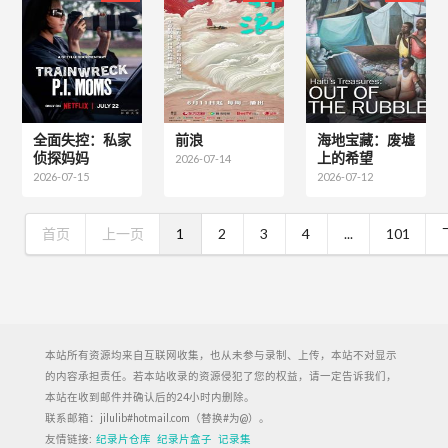
全面失控：私家
前浪
海地宝藏：废墟
侦探妈妈
上的希望
2026-07-14
2026-07-15
2026-07-12
首页
上一页
1
2
3
4
...
101
本站所有资源均来自互联网收集，也从未参与录制、上传，本站不对显示
的内容承担责任。若本站收录的资源侵犯了您的权益，请一定告诉我们，
本站在收到邮件并确认后的24小时内删除。
联系邮箱：jilulib#hotmail.com（替换#为@）。
友情链接:
纪录片仓库
纪录片盒子
记录集