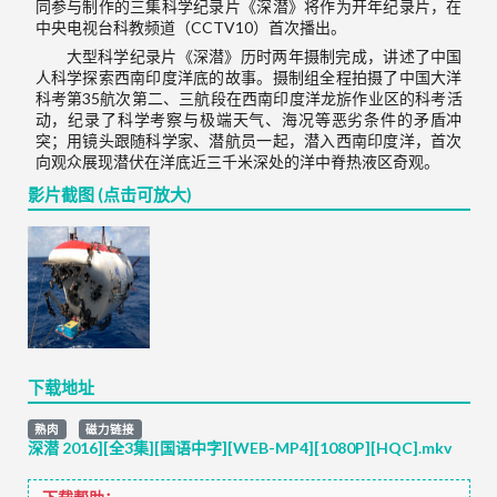
同参与制作的三集科学纪录片《深潜》将作为开年纪录片，在
中央电视台科教频道（CCTV10）首次播出。
大型科学纪录片《深潜》历时两年摄制完成，讲述了中国
人科学探索西南印度洋底的故事。摄制组全程拍摄了中国大洋
科考第35航次第二、三航段在西南印度洋龙旂作业区的科考活
动，纪录了科学考察与极端天气、海况等恶劣条件的矛盾冲
突；用镜头跟随科学家、潜航员一起，潜入西南印度洋，首次
向观众展现潜伏在洋底近三千米深处的洋中脊热液区奇观。
影片截图 (点击可放大)
下载地址
熟肉
磁力链接
深潜 2016][全3集][国语中字][WEB-MP4][1080P][HQC].mkv
下载帮助：