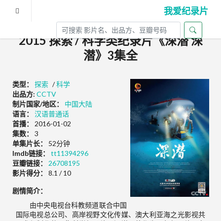
我爱纪录片
2015 探索 / 科学类纪录片《深潜 深
潜》3集全
类型：
探索
/
科学
出品方:
CCTV
制片国家/地区：
中国大陆
语言：
汉语普通话
首播：
2016-01-02
集数：
3
单集片长：
52分钟
Imdb链接：
tt11394296
豆瓣链接：
26708195
影片得分：
8.1 / 10
剧情简介：
由中央电视台科教频道联合中国
国际电视总公司、高岸视野文化传媒、澳大利亚海之光影视共