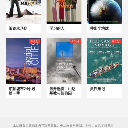
追踪木乃伊
学习的人
种出个地球
8.9 分
8.2 分
8.6 分
航拍城市24小时
拨开迷雾：山达
灵性舟记
第一季
基教与信仰囚
本站所有资源均来自互联网收集，也从未参与录制、上传，本站不对显示