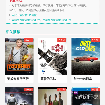
1. 对于磁力链接和电驴链接，推荐使用115网盘离线下载(成功率接近
100%)，如无115网盘推荐使用百度网盘离线下载
2.
点此下载安装115网盘
3.
电脑版百度网盘离线指南
，
手机版百度网盘离线指南
相关推荐
8.6 分
8.2 分
8.9 分
速成专家行不行
藏着的武林
脏兮兮的旧车
8.0 分
8.4 分
9.3 分