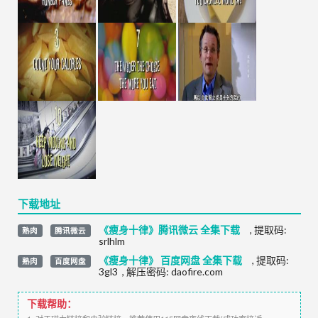
下载地址
《瘦身十律》腾讯微云 全集下载
,
提取码:
熟肉
腾讯微云
srlhlm
《瘦身十律》 百度网盘 全集下载
,
提取码:
熟肉
百度网盘
3gl3
,
解压密码: daofire.com
下载帮助：