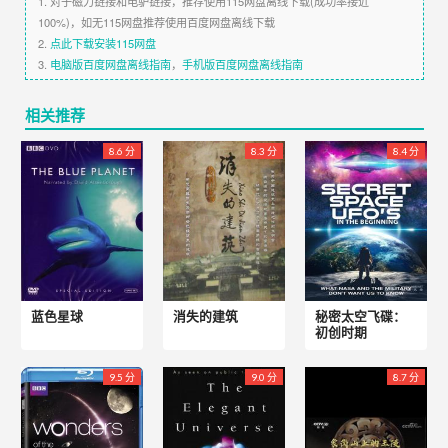
1. 对于磁力链接和电驴链接，推荐使用115网盘离线下载(成功率接近
100%)，如无115网盘推荐使用百度网盘离线下载
2.
点此下载安装115网盘
3.
电脑版百度网盘离线指南
，
手机版百度网盘离线指南
相关推荐
8.6 分
8.3 分
8.4 分
蓝色星球
消失的建筑
秘密太空飞碟：
初创时期
9.5 分
9.0 分
8.7 分