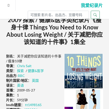
我爱纪录片
2009 探索 / 健康&医学类纪录片《瘦
身十律 Things You Need to Know
About Losing Weight / 关于减肥你应
该知道的十件事》1集全
别名：
关于减肥你应该知道的十件事
/ 瘦身10律
导演：
Chris Salt
类型：
探索
/
健康&医学
出品方:
BBC
制片国家/地区：
英国
语言：
英语
首播：
2009-05-27
集数：
1
片长：
59分钟
Imdb链接：
tt1498165