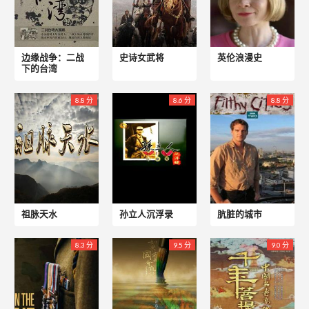
边缘战争：二战
史诗女武将
英伦浪漫史
下的台湾
8.8 分
8.6 分
8.8 分
祖脉天水
孙立人沉浮录
肮脏的城市
8.3 分
9.5 分
9.0 分