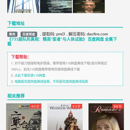
下载地址
,
提取码:
pmi3
,
解压密码: daofire.com
熟肉
百度网盘
《731部队的真相：精英“医者”与人体试验》 百度网盘 全集下
载
下载帮助：
1. 对于磁力链接和电驴链接，推荐使用115网盘离线下载(成功率接近
100%)，如无115网盘推荐使用百度网盘离线下载
2.
点此下载安装115网盘
3.
电脑版百度网盘离线指南
，
手机版百度网盘离线指南
相关推荐
8.0 分
8.3 分
8.8 分