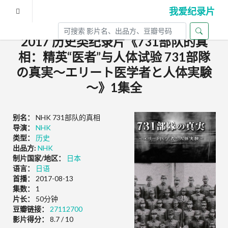
我爱纪录片
2017 历史类纪录片《731部队的真
相：精英“医者”与人体试验 731部隊
の真実～エリート医学者と人体実験
～》1集全
别名：
NHK 731部队的真相
导演：
NHK
类型：
历史
出品方:
NHK
制片国家/地区：
日本
语言：
日语
首播：
2017-08-13
集数：
1
片长：
50分钟
豆瓣链接：
27112700
影片得分：
8.7 / 10