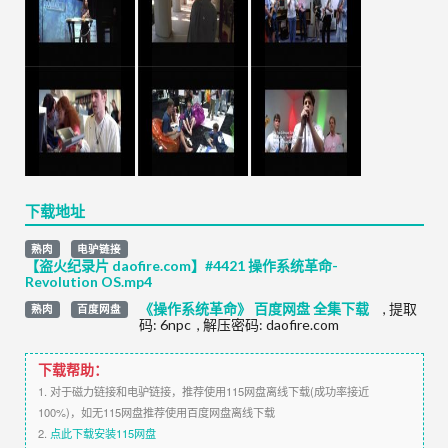
下载地址
熟肉
电驴链接
【盗火纪录片 daofire.com】#4421 操作系统革命-
Revolution OS.mp4
《操作系统革命》 百度网盘 全集下载
,
提取
熟肉
百度网盘
码:
6npc
,
解压密码: daofire.com
下载帮助：
1. 对于磁力链接和电驴链接，推荐使用115网盘离线下载(成功率接近
100%)，如无115网盘推荐使用百度网盘离线下载
2.
点此下载安装115网盘