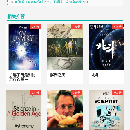
3.
电脑版百度网盘离线指南
，
手机版百度网盘离线指南
相关推荐
9.6 分
8.8 分
8.5 分
了解宇宙是如何
解剖之美
北斗
运行的 第一
8.4 分
8.8 分
9.2 分