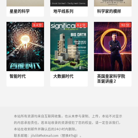
星星的科学
地平线系列
科学家的模样
8.4 分
8.2 分
9.0 分
智能时代
大数据时代
英国皇家科学院
圣诞讲座 2
本站所有资源均来自互联网收集，也从未参与录制、上传，本站不对显示
的内容承担责任。若本站收录的资源侵犯了您的权益，请一定告诉我们，
本站在收到邮件并确认后的24小时内删除。
联系邮箱：jilulib#hotmail.com（替换#为@）。