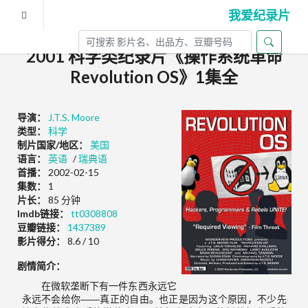
我爱纪录片
2001 科学类纪录片《操作系统革命
Revolution OS》1集全
导演：
J.T.S. Moore
类型：
科学
制片国家/地区：
美国
语言：
英语
/
瑞典语
首播：
2002-02-15
集数：
1
片长：
85 分钟
Imdb链接：
tt0308808
豆瓣链接：
1437389
影片得分：
8.6 / 10
剧情简介：
在微软垄断下有一件东西永远它
永远不会给你――真正的自由。也正是因为这个原因，不少先