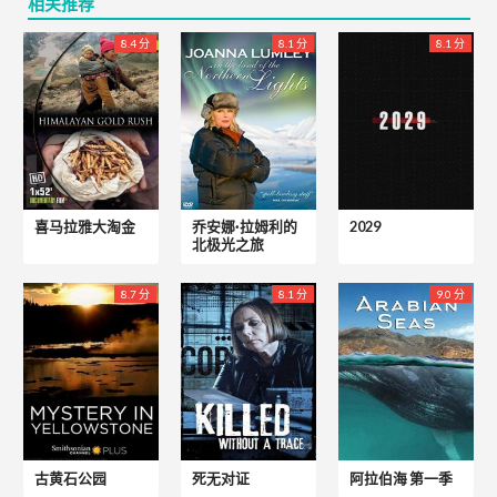
相关推荐
8.4 分
8.1 分
8.1 分
喜马拉雅大淘金
乔安娜·拉姆利的
2029
北极光之旅
8.7 分
8.1 分
9.0 分
古黄石公园
死无对证
阿拉伯海 第一季