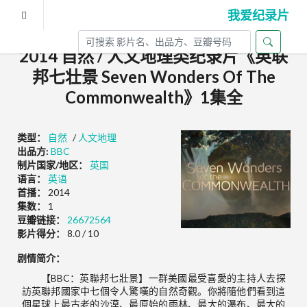
我爱纪录片
2014 自然 / 人文地理类纪录片《英联
邦七壮景 Seven Wonders Of The
Commonwealth》1集全
类型：
自然
/
人文地理
出品方:
BBC
制片国家/地区：
英国
语言：
英语
首播：
2014
集数：
1
豆瓣链接：
26672564
影片得分：
8.0 / 10
剧情简介：
【BBC：英聯邦七壯景】一群美國最受喜愛的主持人去探
訪英聯邦國家中七個令人驚嘆的自然奇觀。你將隨他們看到這
個星球上最古老的沙漠、最原始的雨林、最大的瀑布、最大的