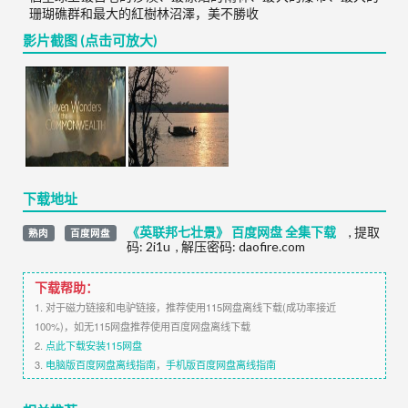
珊瑚礁群和最大的紅樹林沼澤，美不勝收
影片截图 (点击可放大)
下载地址
《英联邦七壮景》 百度网盘 全集下载
,
提取
熟肉
百度网盘
码:
2i1u
,
解压密码: daofire.com
下载帮助：
1. 对于磁力链接和电驴链接，推荐使用115网盘离线下载(成功率接近
100%)，如无115网盘推荐使用百度网盘离线下载
2.
点此下载安装115网盘
3.
电脑版百度网盘离线指南
，
手机版百度网盘离线指南