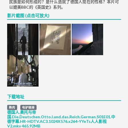
民族是如何形成的？是什么造就了德国人现在的性格？本片可
以媲美BBC的《英国史》系列。
影片截图 (点击可放大)
下载地址
熟肉
电驴链接
德国人.奥托与帝
国.Die.Deutschen.Otto.I.und.das.Reich.German.S01E01.中
德字幕.HR-HDTV.AC3.1024X576.x264-YYeTs人人影视
V2.mkv 465.92MB