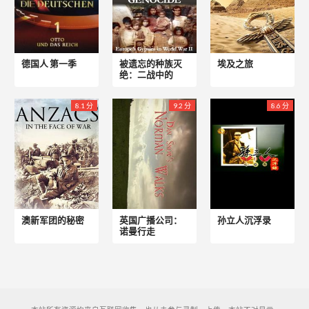
德国人 第一季
被遗忘的种族灭
埃及之旅
绝：二战中的
8.1 分
9.2 分
8.6 分
澳新军团的秘密
英国广播公司：
孙立人沉浮录
诺曼行走