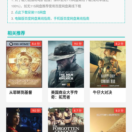
100%)，如无115网盘推荐使用百度网盘离线下载
2.
点此下载安装115网盘
3.
电脑版百度网盘离线指南
，
手机版百度网盘离线指南
相关推荐
8.6 分
9.0 分
8.2 分
从耶稣到基督
美国商业大亨传
牛仔大对决
奇：拓荒者
9.0 分
8.7 分
8.0 分