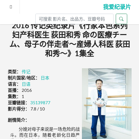
我爱纪录片
2016 传记类纪录片《行家本色系列
妇产科医生 荻田和秀 命の医療チー
ム、母子の伴走者～産婦人科医 荻田
和秀～》1集全
类型：
传记
制片国家/地区：
日本
语言：
日语
首播：
2016
集数：
1
豆瓣链接：
35139877
影片得分：
7.8 / 10
剧情简介：
分娩对母子来说是一场危险的战
斗。而在日本，随着老龄化日趋严