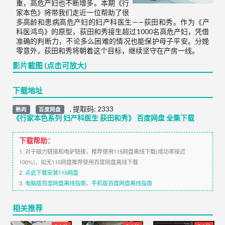
重，高危产妇也不断增多。本期《行
家本色》将带我们走近一位帮助了很
多高龄和患病高危产妇的妇产科医生——荻田和秀。作为《产
科医鸿鸟》的原型，荻田和秀接生超过1000名高危产妇，凭借
准确的判断力，不论多么困难的情况也能保护母子平安。分娩
零意外，荻田和秀将朝着这个目标，继续坚守在产房一线。
影片截图 (点击可放大)
下载地址
,
提取码:
2333
熟肉
百度网盘
《行家本色系列 妇产科医生 荻田和秀》 百度网盘 全集下载
下载帮助：
1. 对于磁力链接和电驴链接，推荐使用115网盘离线下载(成功率接近
100%)，如无115网盘推荐使用百度网盘离线下载
2.
点此下载安装115网盘
3.
电脑版百度网盘离线指南
，
手机版百度网盘离线指南
相关推荐