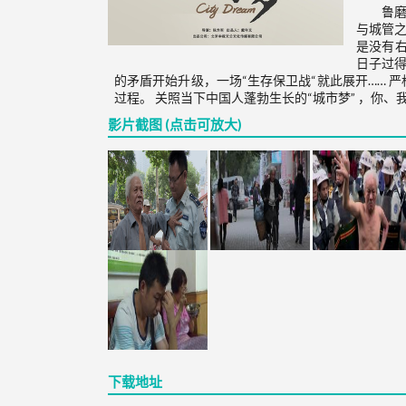
鲁
与城管之
是没有右
日子过得
的矛盾开始升级，一场“生存保卫战“就此展开…… 
过程。 关照当下中国人蓬勃生长的“城市梦” ，你、
影片截图 (点击可放大)
下载地址