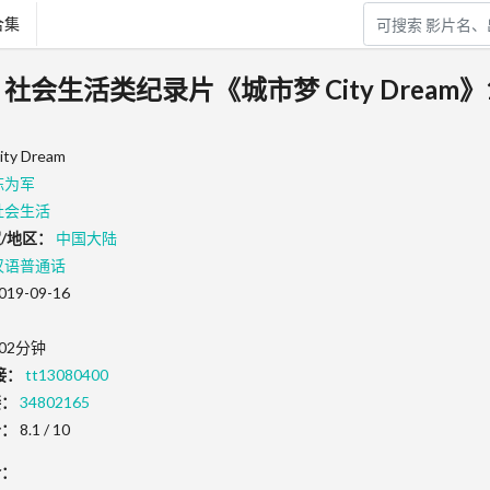
合集
9 社会生活类纪录片《城市梦 City Dream
ity Dream
陈为军
社会生活
/地区：
中国大陆
汉语普通话
019-09-16
02分钟
接：
tt13080400
接：
34802165
分：
8.1 / 10
介：