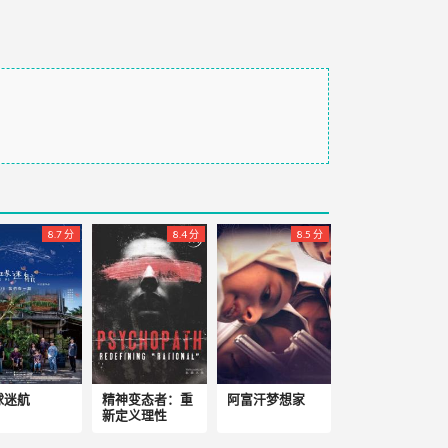
8.7 分
8.4 分
8.5 分
球迷航
精神变态者：重
阿富汗梦想家
新定义理性