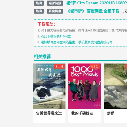
城S梦.City.Dream.2020.HD108
熟肉
电驴链接
《城市梦》 百度网盘 全集下载
,
熟肉
百度网盘
下载帮助：
1. 对于磁力链接和电驴链接，推荐使用115网盘离线下载(成功率
2.
点此下载安装115网盘
3.
电脑版百度网盘离线指南
，
手机版百度网盘离线指南
相关推荐
8.1 分
8.2 分
告诉世界我来过
我的千磅好友
龙脊