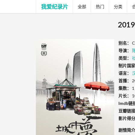
我爱纪录片
全部
热门
分类
201
别名：
C
导演：
类型：
制片国家
语言：
首播：
2
集数：
1
片长：
1
Imdb链
豆瓣链
影片得
剧情简