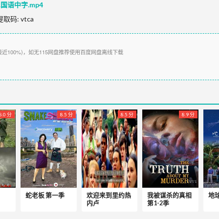
0P.国语中字.mp4
提取码:
vtca
接近100%)，如无115网盘推荐使用百度网盘离线下载
8.0 分
8.5 分
8.5 分
8.9 分
蛇老板 第一季
欢迎来到里约热
我被谋杀的真相
地
内卢
第1-2季