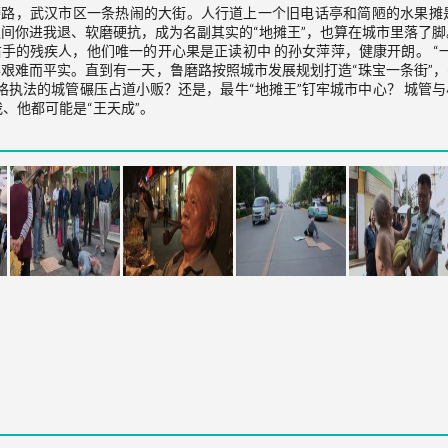
磨路，武汉市区一条热闹的大街。人行道上一个旧电话亭和简陋的水果摊
间你进我退、软磨硬抗，成为名副其实的“地摊王”，也算在城市里落了脚
手的残疾人，他们唯一的开心果是正读初中 的孙女萍萍，健康开朗。 “
艰难而平实。直到有一天，鲁磨路按照城市发展规划打造“珠宝一条街”
严格执法的城管碾压占道小贩？还是，最牛“地摊王”钉牢城市中心？ 城
我、他都可能是“王天成”。