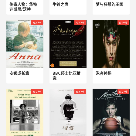
传奇人物：华特
牛铃之声
梦与狂想的王国
迪斯尼/沃特
8.6 分
9.4 分
8.9 分
安娜成长篇
BBC莎士比亚精
泳者孙杨
选
8.9 分
8.5 分
8.7 分