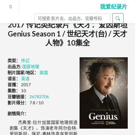
我爱纪录片
2017 传记类纪录片《天才：爱因斯坦
Genius Season 1 / 世纪天才(台) / 天才
人物》10集全
类型：
传记
出品方:
国家地理
制片国家/地区：
美国
语言：
英语
首播：
2017
集数：
10
豆瓣链接：
26782706
影片得分：
7.8 / 10
剧情简介：
杰弗里·拉什加盟国家地理频道
剧集《天才》、饰演老年阿尔伯特·
爱因斯坦，强尼·弗林饰青年爱因斯