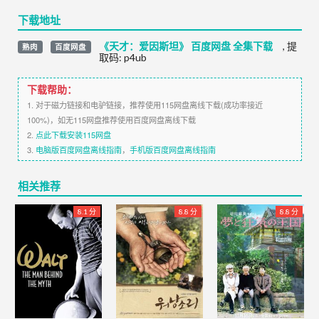
下载地址
《天才：爱因斯坦》 百度网盘 全集下载
,
提
熟肉
百度网盘
取码:
p4ub
下载帮助：
1. 对于磁力链接和电驴链接，推荐使用115网盘离线下载(成功率接近
100%)，如无115网盘推荐使用百度网盘离线下载
2.
点此下载安装115网盘
3.
电脑版百度网盘离线指南
，
手机版百度网盘离线指南
相关推荐
8.1 分
8.8 分
8.8 分