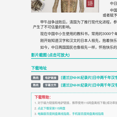
中日
中
或者赋
甲午战争战败后，清国为了推行现代化进程，参
产生了不可估量的影响。
现在中国中小生使用的教科书，常用的3000个
刚开始知道汉字和汉文的日本人祖先，抱着快乐
如今，中日两国国民也像祖先一样，怀抱快乐的
影片截图 (点击可放大)
下载地址
[道兰][NHK纪录片]日中两千年汉
熟肉
电驴链接
[道兰][NHK纪录片]日中两千年汉
熟肉
字幕文件
下载帮助：
1. 对于磁力链接和电驴链接，推荐使用115网盘离线下载(成功率
2.
点此下载安装115网盘
3.
电脑版百度网盘离线指南
，
手机版百度网盘离线指南