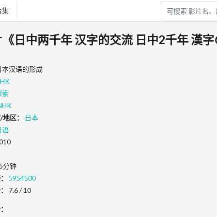
合集
录片《日中两千年 汉字的交流 日中2千年 漢
日本汉语的形成
HK
探索
NHK
/地区：
日本
日语
010
5分钟
接：
5954500
分：
7.6 / 10
介：