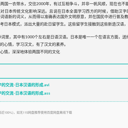
两国一衣带水，交往2000年，有过互相争斗，并非一帆风顺，现在也不
国对日本传统文化影响深远。且说在日本全面学习西方的时候，借助汉字
予词语新的词义，从而得以准确表达国外文明原意，并在国民中进行普及
考日本模式，派出大量的赴日留学生。这些留学生接触到这些新造汉语
单词里，其中有1000个左右是日语汉语。日本是唯一一个在语言方面，
的心情，学习汉文，有了汉文的素养。
心情，深深地体验两国不同的文化
字的交流-日本汉语的形成.avi
字的交流-日本汉语的形成.ass
接近100%)，如无115网盘推荐使用百度网盘离线下载