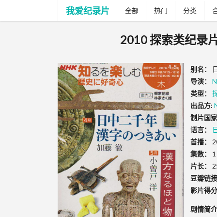
我爱纪录片
全部
热门
分类
2010 探索类纪
别名：
导演：
N
类型：
出品方:
制片国家
语言：
首播：
2
集数：
1
片长：
2
豆瓣链
影片得
剧情简