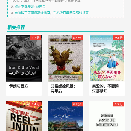
100%)，如无115网盘推荐使用百度网盘离线下载
2.
点此下载安装115网盘
3.
电脑版百度网盘离线指南
，
手机版百度网盘离线指南
相关推荐
8.7 分
8.4 分
9.3 分
伊朗与西方
艾格妮捡风景：
亲爱的，不要跨
两年后
过那条江
8.4 分
8.7 分
8.5 分