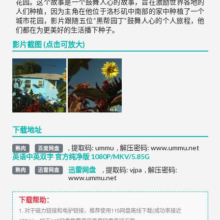
花园。这个故事是一个鼓舞人心的故事，旨在激励世界各地的
人们种植，因为主角在他位于洛杉矶中南部的家中种植了一个
城市花园，影片跟随五位“黑帮园丁”鼓舞人心的个人旅程，他
们都在为更美好的生活播下种子。
影片截图 (点击可放大)
下载地址
,
提取码:
ummu
,
解压密码: www.ummu.net
熟肉
百度网盘
英语中英双字 官方纯净版 1080P/MKV/5.85G
迅雷网盘
,
提取码:
vjpa
,
解压密码:
熟肉
迅雷网盘
www.ummu.net
下载帮助：
1. 对于磁力链接和电驴链接，推荐使用115网盘离线下载(成功率接近