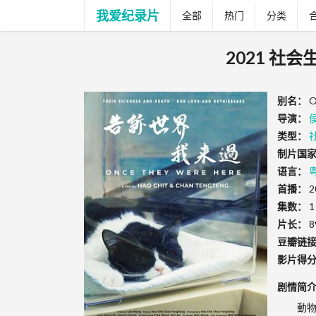
我爱纪录片
全部
热门
分类
2021 社
别名：
O
导演：
类型：
制片国家
语言：
首播：
2
集数：
1
片长：
8
豆瓣链
影片得
剧情简
動