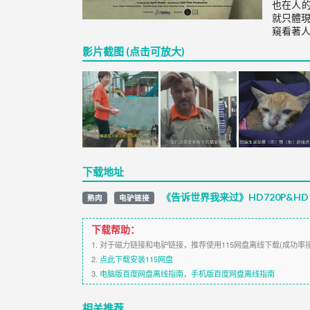
也在人
就只體現
窺看著人
影片截图 (点击可放大)
下载地址
《告诉世界我来过》HD720P&HD1
熟肉
电驴链接
下载帮助：
1. 对于磁力链接和电驴链接，推荐使用115网盘离线下载(成功率
2.
点此下载安装115网盘
3.
电脑版百度网盘离线指南
，
手机版百度网盘离线指南
相关推荐