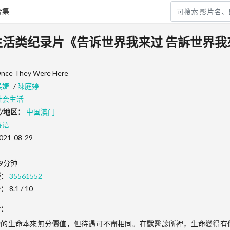
合集
会生活类纪录片《告诉世界我来过 告訴世界我
nce They Were Here
侯婕
/
陳庭婷
社会生活
/地区：
中国澳门
粤语
021-08-29
9分钟
接：
35561552
分：
8.1 / 10
介：
物的生命本來無分價值，但待遇可不盡相同。在獸醫診所裡，生命變得有