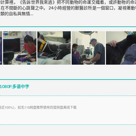
的計算裡。《告訴世界我來過》把不同動物的命運交織着，或許動物的命
在不間斷的心跳聲之中。 24小時經營的獸醫診所是一個窗口，凝視著
類的自私與無情…
080P.多语中字
接近100%)，如无115网盘推荐使用百度网盘离线下载