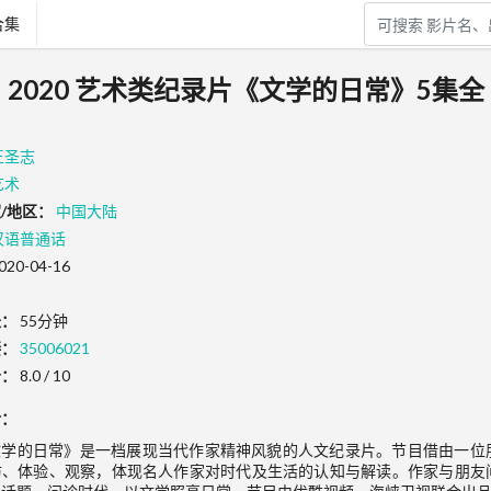
合集
2020 艺术类纪录片《文学的日常》5集全
王圣志
艺术
/地区：
中国大陆
汉语普通话
020-04-16
长：
55分钟
接：
35006021
分：
8.0 / 10
介：
文学的日常》是一档展现当代作家精神风貌的人文纪录片。节目借由一位
访、体验、观察，体现名人作家对时代及生活的认知与解读。作家与朋友