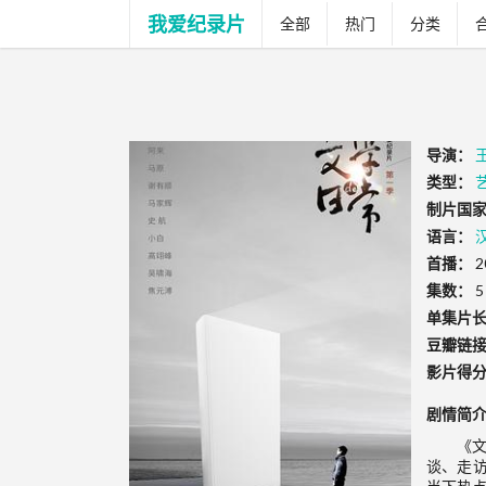
我爱纪录片
全部
热门
分类
导演：
类型：
制片国家
语言：
首播：
2
集数：
5
单集片
豆瓣链
影片得
剧情简
《
谈、走