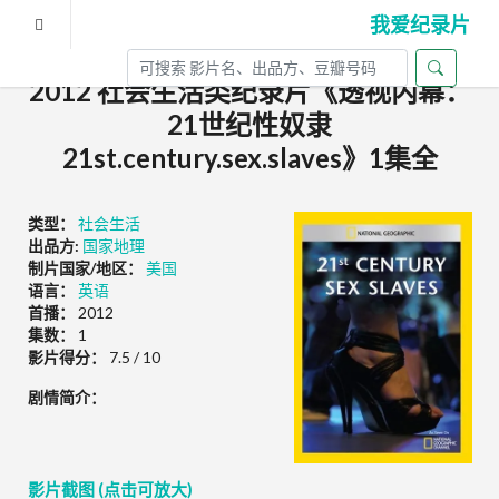
我爱纪录片
2012 社会生活类纪录片《透视内幕：
21世纪性奴隶
21st.century.sex.slaves》1集全
类型：
社会生活
出品方:
国家地理
制片国家/地区：
美国
语言：
英语
首播：
2012
集数：
1
影片得分：
7.5 / 10
剧情简介：
影片截图 (点击可放大)