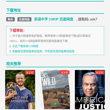
下载地址
英语中字 1080P 百度网盘
,
提取码:
ask7
熟肉
百度网盘
下载帮助：
1. 对于磁力链接和电驴链接，推荐使用115网盘离线下载(成功率接近
100%)，如无115网盘推荐使用百度网盘离线下载
2.
点此下载安装115网盘
3.
电脑版百度网盘离线指南
，
手机版百度网盘离线指南
相关推荐
8.1 分
8.9 分
8.5 分