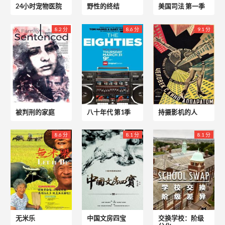
24小时宠物医院
野性的终结
美国司法 第一季
8.2 分
8.6 分
9.1 分
被判刑的家庭
八十年代 第1季
持摄影机的人
8.6 分
8.1 分
8.1 分
无米乐
中国文房四宝
交换学校：阶级