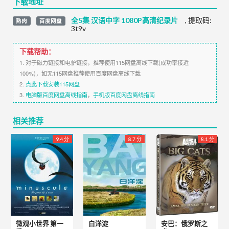
下载地址
全5集 汉语中字 1080P高清纪录片
,
提取码:
熟肉
百度网盘
3t9v
下载帮助：
1. 对于磁力链接和电驴链接，推荐使用115网盘离线下载(成功率接近
100%)，如无115网盘推荐使用百度网盘离线下载
2.
点此下载安装115网盘
3.
电脑版百度网盘离线指南
，
手机版百度网盘离线指南
相关推荐
9.4 分
8.7 分
8.1 分
微观小世界 第一
白洋淀
安巴：俄罗斯之