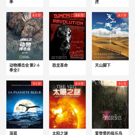
季
虎
8.5 分
8.8 分
8.7 分
动物搏击会 第2-6
恐龙革命
天山脚下
季全3
9.1 分
8.4 分
9.1 分
深蓝
太阳之谜
爱登堡的极乐鸟