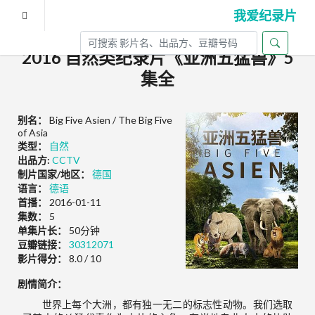
我爱纪录片
2016 自然类纪录片《亚洲五猛兽》5
集全
别名：
Big Five Asien / The Big Five
of Asia
类型：
自然
出品方:
CCTV
制片国家/地区：
德国
语言：
德语
首播：
2016-01-11
集数：
5
单集片长：
50分钟
豆瓣链接：
30312071
影片得分：
8.0 / 10
剧情简介：
世界上每个大洲，都有独一无二的标志性动物。我们选取