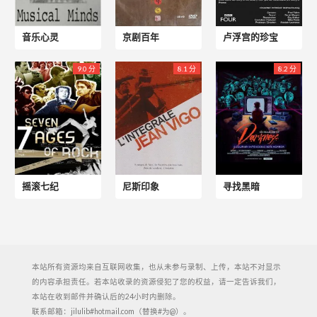
音乐心灵
京剧百年
卢浮宫的珍宝
9.0 分
8.1 分
8.2 分
摇滚七纪
尼斯印象
寻找黑暗
本站所有资源均来自互联网收集，也从未参与录制、上传，本站不对显示
的内容承担责任。若本站收录的资源侵犯了您的权益，请一定告诉我们，
本站在收到邮件并确认后的24小时内删除。
联系邮箱：jilulib#hotmail.com（替换#为@）。