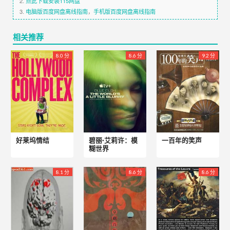
2.
点此下载安装115网盘
3.
电脑版百度网盘离线指南
，
手机版百度网盘离线指南
相关推荐
8.0 分
8.6 分
9.2 分
好莱坞情结
碧丽·艾莉许：模
一百年的笑声
糊世界
8.1 分
8.6 分
8.6 分