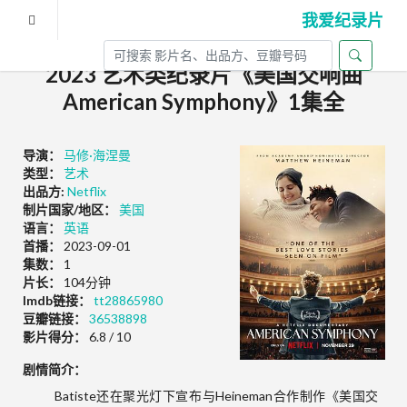
我爱纪录片
2023 艺术类纪录片《美国交响曲
American Symphony》1集全
导演：
马修·海涅曼
类型：
艺术
出品方:
Netflix
制片国家/地区：
美国
语言：
英语
首播：
2023-09-01
集数：
1
片长：
104分钟
Imdb链接：
tt28865980
豆瓣链接：
36538898
影片得分：
6.8 / 10
剧情简介：
Batiste还在聚光灯下宣布与Heineman合作制作《美国交