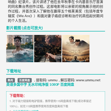
响曲》纪录片，该片讲述了他在去年秋季在卡内基音乐厅首演
的同名舞台秀创作过程。这部电影将以亲密的视角展示他的创
作过程，并首次深入了解他在赢得五个格莱美奖（包括年度专
辑奖《We Are》）和面对妻子癌症诊断和治疗的高低起伏期间
的个人生活。
影片截图 (点击可放大)
下载地址
,
提取码:
ummu
,
解压密码: www.ummu.net
熟肉
百度网盘
英语多国中字 无水印纯净版 1080P 百度网盘
下载帮助：
1. 对于磁力链接和电驴链接，推荐使用115网盘离线下载(成功率接近
100%)，如无115网盘推荐使用百度网盘离线下载