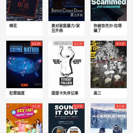
棉花
勇对家庭暴力/家
你被奈杰尔·拉塔
丑外扬
骗了
8.6 分
8.2 分
8.4 分
犯罪国度
提提卡失序记事
高三
9.1 分
8.9 分
8.5 分