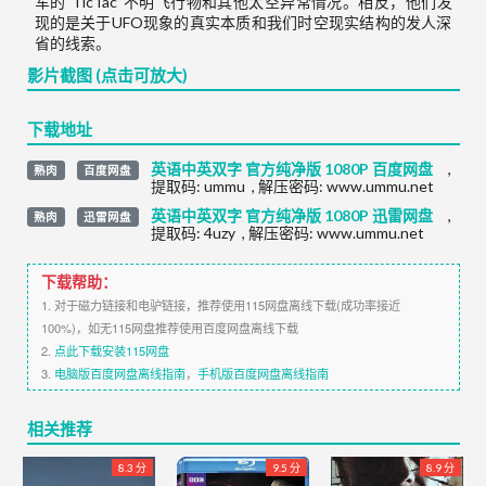
军的“TicTac”不明飞行物和其他太空异常情况。相反，他们发
现的是关于UFO现象的真实本质和我们时空现实结构的发人深
省的线索。
影片截图 (点击可放大)
下载地址
英语中英双字 官方纯净版 1080P 百度网盘
,
熟肉
百度网盘
提取码:
ummu
,
解压密码: www.ummu.net
英语中英双字 官方纯净版 1080P 迅雷网盘
,
熟肉
迅雷网盘
提取码:
4uzy
,
解压密码: www.ummu.net
下载帮助：
1. 对于磁力链接和电驴链接，推荐使用115网盘离线下载(成功率接近
100%)，如无115网盘推荐使用百度网盘离线下载
2.
点此下载安装115网盘
3.
电脑版百度网盘离线指南
，
手机版百度网盘离线指南
相关推荐
8.3 分
9.5 分
8.9 分