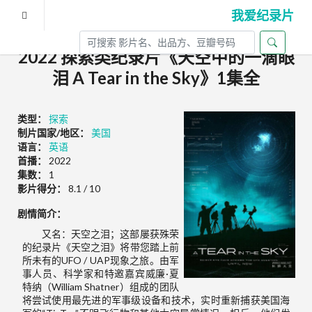
我爱纪录片
2022 探索类纪录片《天空中的一滴眼
泪 A Tear in the Sky》1集全
类型：
探索
制片国家/地区：
美国
语言：
英语
首播：
2022
集数：
1
影片得分：
8.1 / 10
剧情简介：
又名：天空之泪；这部屡获殊荣
的纪录片《天空之泪》将带您踏上前
所未有的UFO / UAP现象之旅。由军
事人员、科学家和特邀嘉宾威廉·夏
特纳（William Shatner）组成的团队
将尝试使用最先进的军事级设备和技术，实时重新捕获美国海