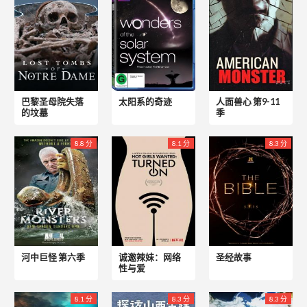
巴黎圣母院失落
太阳系的奇迹
人面兽心 第9-11
的坟墓
季
8.8 分
8.1 分
8.3 分
河中巨怪 第六季
诚邀辣妹：网络
圣经故事
性与爱
8.1 分
8.3 分
8.3 分