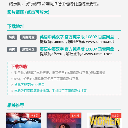
的乐队，发行磁带以帮助卢记住他的创造的重要性。
影片截图 (点击可放大)
下载地址
英语中英双字 官方纯净版 1080P 百度网盘
,
熟肉
百度网盘
提取码:
ummu
,
解压密码: www.ummu.net
英语中英双字 官方纯净版 1080P 迅雷网盘
,
熟肉
迅雷网盘
提取码:
9zeu
,
解压密码: www.ummu.net
下载帮助：
1. 对于磁力链接和电驴链接，推荐使用115网盘离线下载(成功率接近
100%)，如无115网盘推荐使用百度网盘离线下载
2.
点此下载安装115网盘
3.
电脑版百度网盘离线指南
，
手机版百度网盘离线指南
相关推荐
9.3 分
8.4 分
8.2 分