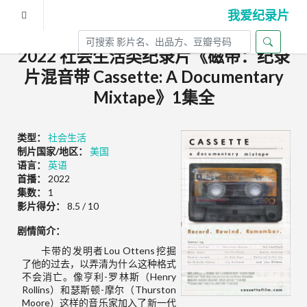
我爱纪录片
2022 社会生活类纪录片《磁带：纪录
片混音带 Cassette: A Documentary
Mixtape》1集全
类型：
社会生活
制片国家/地区：
美国
语言：
英语
首播：
2022
集数：
1
影片得分：
8.5 / 10
剧情简介：
卡带的发明者Lou Ottens挖掘
了他的过去，以弄清为什么这种格式
不会消亡。像亨利-罗林斯（Henry
Rollins）和瑟斯顿-摩尔（Thurston
Moore）这样的音乐家加入了新一代