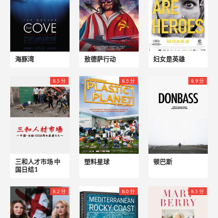
海豚湾
敖德萨行动
妇女是英雄
8.5 分
8.5 分
8.9 分
三和人才市场 中
塑料星球
顿巴斯
国日结1
8.2 分
8.0 分
8.5 分