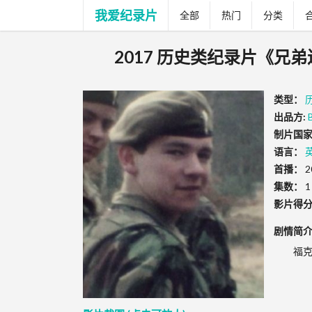
我爱纪录片
全部
热门
分类
2017 历史类纪录片《兄弟连—回到
类型：
出品方:
制片国家
语言：
首播：
2
集数：
1
影片得
剧情简
福克