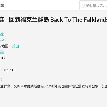
合集
福克兰群岛 Back To The Falklands B
历史
BBC
/地区：
英国
英语
017
分：
8.1 / 10
介：
兰群岛，又称马尔维纳斯群岛。1982年英国和阿根廷爆发马岛战争，英