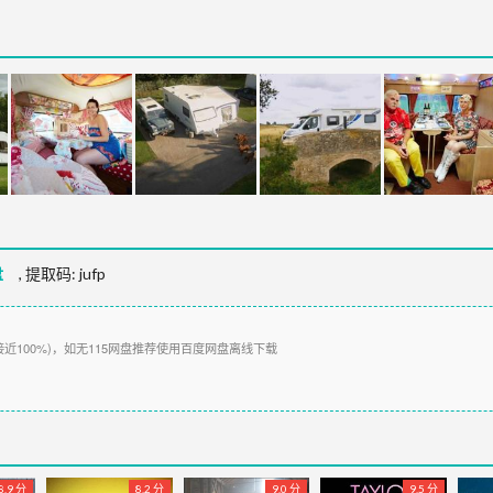
盘
,
提取码:
jufp
接近100%)，如无115网盘推荐使用百度网盘离线下载
8.9 分
8.2 分
9.0 分
9.5 分