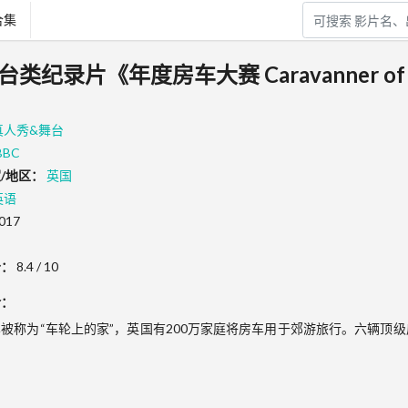
合集
台类纪录片《年度房车大赛 Caravanner of t
真人秀&舞台
BBC
/地区：
英国
英语
017
分：
8.4 / 10
介：
车被称为“车轮上的家”，英国有200万家庭将房车用于郊游旅行。六辆顶