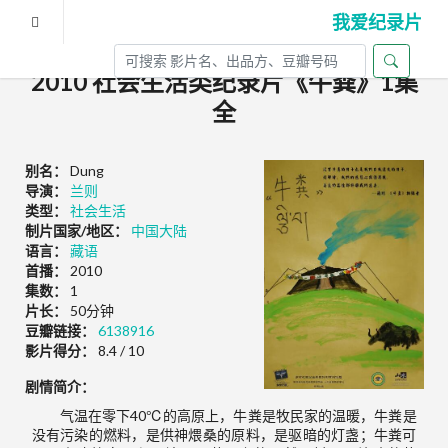
我爱纪录片
2010 社会生活类纪录片《牛粪》1集
全
别名：
Dung
导演：
兰则
类型：
社会生活
制片国家/地区：
中国大陆
语言：
藏语
首播：
2010
集数：
1
片长：
50分钟
豆瓣链接：
6138916
影片得分：
8.4 / 10
剧情简介：
气温在零下40℃的高原上，牛粪是牧民家的温暖，牛粪是
没有污染的燃料，是供神煨桑的原料，是驱暗的灯盏；牛粪可