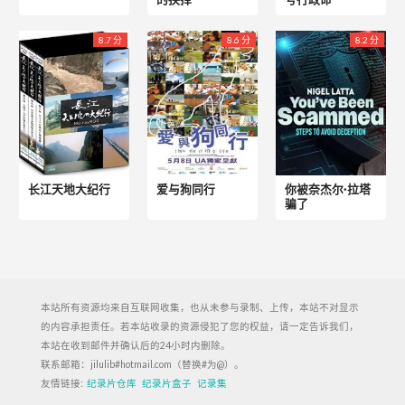
8.7 分
8.6 分
8.2 分
长江天地大纪行
爱与狗同行
你被奈杰尔·拉塔
骗了
本站所有资源均来自互联网收集，也从未参与录制、上传，本站不对显示
的内容承担责任。若本站收录的资源侵犯了您的权益，请一定告诉我们，
本站在收到邮件并确认后的24小时内删除。
联系邮箱：jilulib#hotmail.com（替换#为@）。
友情链接:
纪录片仓库
纪录片盒子
记录集