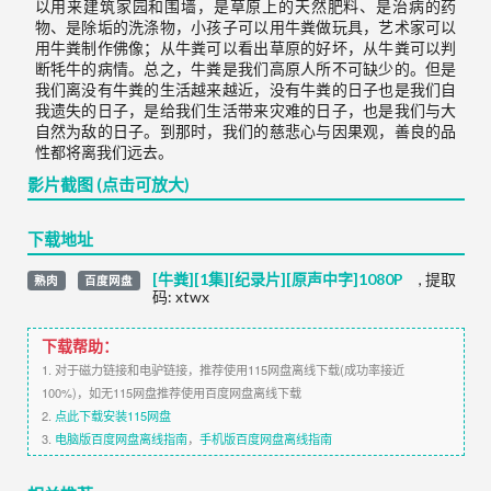
以用来建筑家园和围墙，是草原上的天然肥料、是治病的药
物、是除垢的洗涤物，小孩子可以用牛粪做玩具，艺术家可以
用牛粪制作佛像；从牛粪可以看出草原的好坏，从牛粪可以判
断牦牛的病情。总之，牛粪是我们高原人所不可缺少的。但是
我们离没有牛粪的生活越来越近，没有牛粪的日子也是我们自
我遗失的日子，是给我们生活带来灾难的日子，也是我们与大
自然为敌的日子。到那时，我们的慈悲心与因果观，善良的品
性都将离我们远去。
影片截图 (点击可放大)
下载地址
[牛粪][1集][纪录片][原声中字]1080P
,
提取
熟肉
百度网盘
码:
xtwx
下载帮助：
1. 对于磁力链接和电驴链接，推荐使用115网盘离线下载(成功率接近
100%)，如无115网盘推荐使用百度网盘离线下载
2.
点此下载安装115网盘
3.
电脑版百度网盘离线指南
，
手机版百度网盘离线指南