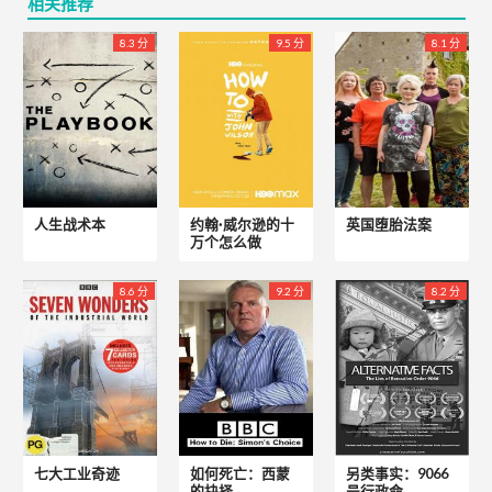
相关推荐
8.3 分
9.5 分
8.1 分
人生战术本
约翰·威尔逊的十
英国堕胎法案
万个怎么做
8.6 分
9.2 分
8.2 分
七大工业奇迹
如何死亡：西蒙
另类事实：9066
的抉择
号行政命