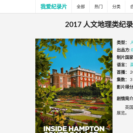
我爱纪录片
全部
热门
分类
2017 人文地理类纪录片《
类型：
出品方:
制片国家
语言：
首播：
2
集数：
3
影片得
剧情简
英国
展览。