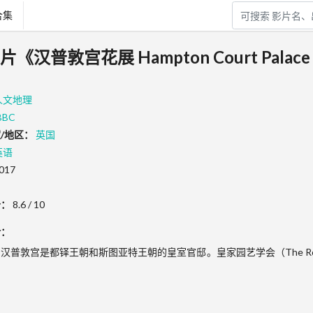
合集
汉普敦宫花展 Hampton Court Palace 
人文地理
BBC
/地区：
英国
英语
017
分：
8.6 / 10
介：
汉普敦宫是都铎王朝和斯图亚特王朝的皇室官邸。皇家园艺学会（The Royal Hor