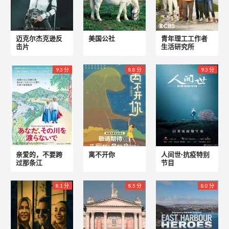
迈克尔杰克逊反
美国公社
青年理工工作者
击片
生活研究所
9.3 分
8.8 分
9.3 分
亲爱的，不要跨
离不开你
人间世·抗疫特别
过那条江
节目
8.1 分
8.5 分
8.0 分