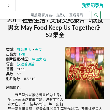
我爱纪录片
2011 社会生活 / 美食类纪录片《饮食
男女 May Food Keep Us Together》
52集全
类型：
社会生活
/
美食
出品方:
TVB
制片国家/地区：
中国大陆
语言：
汉语普通话
首播：
2011
集数：
52
影片得分：
8.5 / 10
剧情简介：
节目型式以被访者自述为主导，
配以画面表达故事主题，没有主持人
和旁白。第一辑共52集，每一集报
导一家香港食肆，纪录食肆的拿手菜制作过程，及讲述相关人