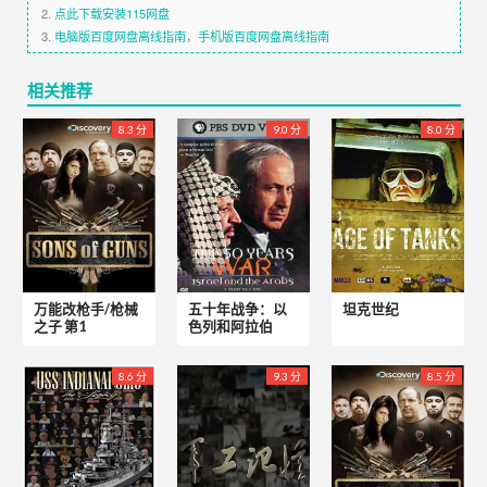
2.
点此下载安装115网盘
3.
电脑版百度网盘离线指南
，
手机版百度网盘离线指南
相关推荐
8.3 分
9.0 分
8.0 分
万能改枪手/枪械
五十年战争：以
坦克世纪
之子 第1
色列和阿拉伯
8.6 分
9.3 分
8.5 分