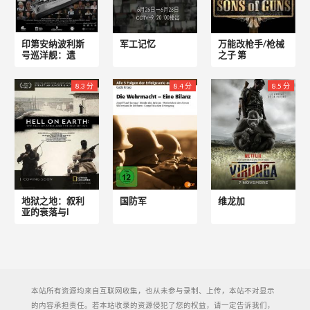
印第安纳波利斯
军工记忆
万能改枪手/枪械
号巡洋舰：遗
之子 第
8.3 分
8.4 分
8.5 分
地狱之地：叙利
国防军
维龙加
亚的衰落与I
本站所有资源均来自互联网收集，也从未参与录制、上传，本站不对显示
的内容承担责任。若本站收录的资源侵犯了您的权益，请一定告诉我们，