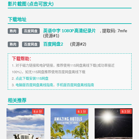
影片截图 (点击可放大)
下载地址
英语中字 1080P高清纪录片
,
提取码:
7mfe
熟肉
百度网盘
(资源#1)
百度网盘2
(资源#2)
熟肉
百度网盘
下载帮助：
1. 对于磁力链接和电驴链接，推荐使用115网盘离线下载(成功率接近
100%)，如无115网盘推荐使用百度网盘离线下载
2.
点此下载安装115网盘
3.
电脑版百度网盘离线指南
，
手机版百度网盘离线指南
相关推荐
8.6 分
8.1 分
8.5 分