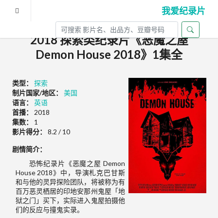
我爱纪录片
2018 探索类纪录片《恶魔之屋
Demon House 2018》1集全
类型：
探索
制片国家/地区：
美国
语言：
英语
首播：
2018
集数：
1
影片得分：
8.2 / 10
剧情简介：
恐怖纪录片《恶魔之屋 Demon
House 2018》中，导演札克巴甘斯
和与他的灵异探险团队，将被称为有
百万恶灵栖居的印地安那州鬼屋「地
狱之门」买下，实际进入鬼屋拍摄他
们的反应与撞鬼实录。