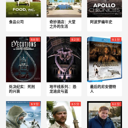
食品公司
奇妙酒店：大堂
阿波罗编年史
之外的生活
8.8 分
8.2 分
8.1 分
处决纪实：死刑
地平线系列.：恐
最后的尼安德特
的兴衰
龙迪皮与蓝
人
8.9 分
8.5 分
8.0 分