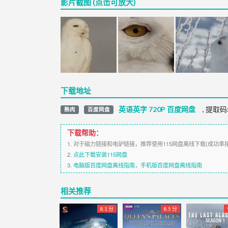
影片截图 (点击可放大)
下载地址
英语英字 720P 百度网盘
,
提取码
熟肉
百度网盘
下载帮助：
1. 对于磁力链接和电驴链接，推荐使用115网盘离线下载(成功率
2.
点此下载安装115网盘
3.
电脑版百度网盘离线指南
，
手机版百度网盘离线指南
相关推荐
8.1 分
8.5 分