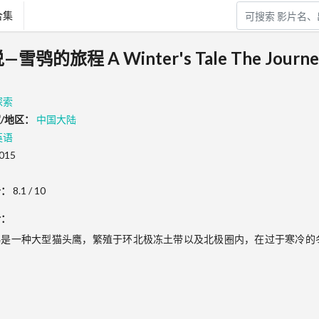
合集
程 A Winter's Tale The Journey
探索
/地区：
中国大陆
英语
015
分：
8.1 / 10
介：
鸮是一种大型猫头鹰，繁殖于环北极冻土带以及北极圈内，在过于寒冷的