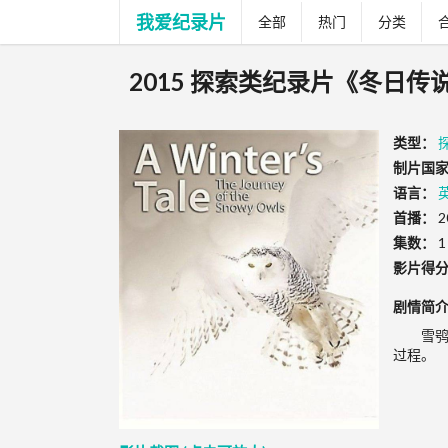
我爱纪录片
全部
热门
分类
2015 探索类纪录片《冬日传说—雪鸮的旅
类型：
制片国家
语言：
首播：
2
集数：
1
影片得
剧情简
雪
过程。