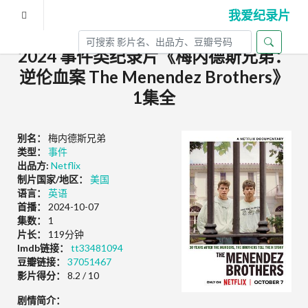
我爱纪录片
2024 事件类纪录片《梅内德斯兄弟：
逆伦血案 The Menendez Brothers》
1集全
别名：
梅内德斯兄弟
类型：
事件
出品方:
Netflix
制片国家/地区：
美国
语言：
英语
首播：
2024-10-07
集数：
1
片长：
119分钟
Imdb链接：
tt33481094
豆瓣链接：
37051467
影片得分：
8.2 / 10
剧情简介：