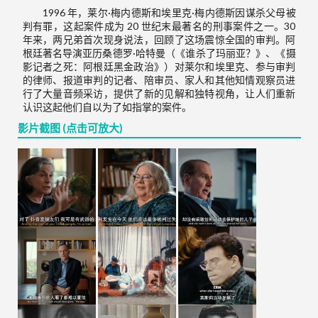
1996 年，莱尔·梅内德斯和埃里克·梅内德斯因谋杀父母被
判有罪，这起案件成为 20 世纪末最著名的刑事案件之一。30
年来，两兄弟首次现身说法，回顾了这场震惊全国的审判。阿
根廷著名导演亚历桑德罗·哈特曼（《谁杀了玛丽亚？》、《摄
影记者之死：阿根廷黑金政治》）对莱尔和埃里克、参与审判
的律师、报道审判的记者、陪审员、家人和其他知情观察员进
行了大量音频采访，提供了新的见解和独特视角，让人们重新
认识这起他们自以为了如指掌的案件。
影片截图 (点击可放大)