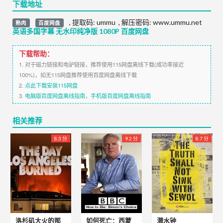
下载地址
,
提取码:
ummu
,
解压密码: www.ummu.net
熟肉
百度网盘
英语多国字幕 无水印纯净版 1080P 百度网盘
下载帮助：
1. 对于磁力链接和电驴链接，推荐使用115网盘离线下载(成功率接近
100%)，如无115网盘推荐使用百度网盘离线下载
2.
点此下载安装115网盘
3.
电脑版百度网盘离线指南
，
手机版百度网盘离线指南
相关推荐
8.3 分
9.2 分
8.7 分
洛杉矶大火的那
如何死亡：西蒙
潜水钟