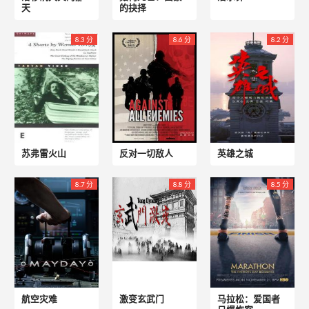
天
的抉择
8.3 分
8.6 分
8.2 分
苏弗雷火山
反对一切敌人
英雄之城
8.7 分
8.8 分
8.5 分
航空灾难
激变玄武门
马拉松：爱国者