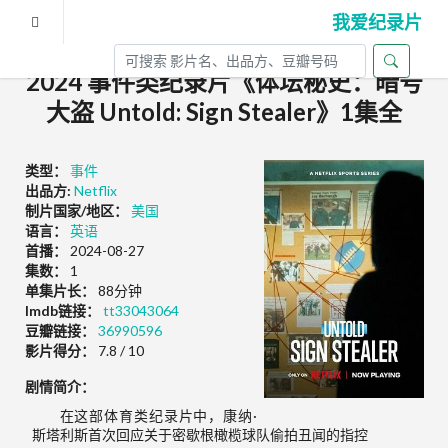
我爱纪录片
2024 事件类纪录片《体坛秘史：暗号
大盗 Untold: Sign Stealer》1集全
类型：
事件
出品方:
Netflix
制片国家/地区：
美国
语言：
英语
首播：
2024-08-27
集数：
1
单集片长：
88分钟
Imdb链接：
tt33043064
豆瓣链接：
36990596
影片得分：
7.8 / 10
剧情简介：
在这部体育类纪录片中，康纳·
斯塔利斯首次回应关于密歇根橄榄球队偷拍丑闻的指控