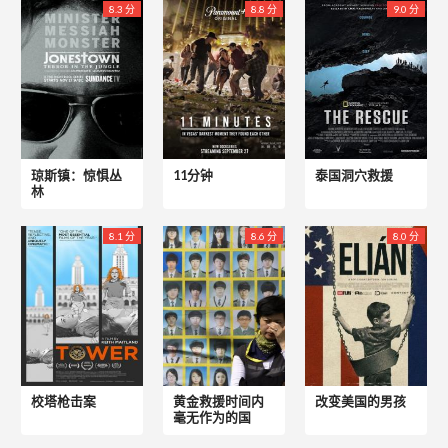
8.3 分
8.8 分
9.0 分
琼斯镇：惊惧丛
11分钟
泰国洞穴救援
林
8.1 分
8.6 分
8.0 分
校塔枪击案
黄金救援时间内
改变美国的男孩
毫无作为的国