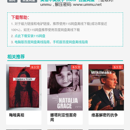
ummu
,
解压密码: www.ummu.net
下载帮助：
1. 对于磁力链接和电驴链接，推荐使用115网盘离线下载(成功率接近
100%)，如无115网盘推荐使用百度网盘离线下载
2.
点此下载安装115网盘
3.
电脑版百度网盘离线指南
，
手机版百度网盘离线指南
相关推荐
8.3 分
8.5 分
8.5 分
晦暗真相
娜塔利亚怪案奇
维基解密的抗争
闻