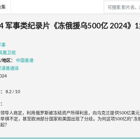
合集
24 军事类纪录片《冻俄援乌500亿 2024》
军事
凤凰卫视
/地区：
中国香港
汉语普通话
024
分：
8.2 / 10
介：
国领导人商定，利用俄罗斯被冻结资产所得利息，向乌克兰提供500亿美
举棋不定，甚至欧洲部分国家和美国出现了分歧。为何这项500亿的“冻
而起？