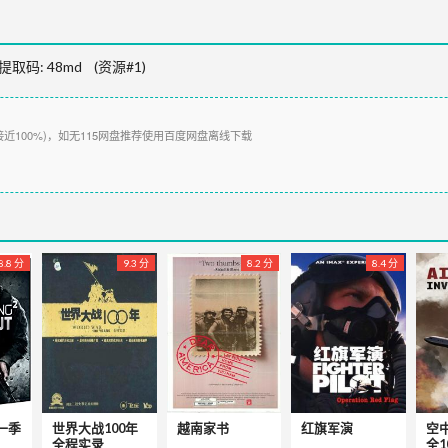
提取码:
48md
(资源#1)
接近100%)，如无115网盘推荐使用百度网盘离线下载
8.8 分
9.3 分
8.2 分
8.4 分
一季
世界大战100年
越南家书
红旗军演
空中
全程实录
全1