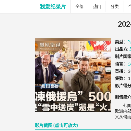
我爱纪录片
全部
热门
分类
20
类型：
出品方:
制片国家
语言：
首播：
2
集数：
1
影片得
剧情简
七
欧洲内部
又从何
影片截图 (点击可放大)