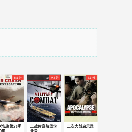
8.8 分
9.3 分
9.5 分
浩劫 第21季
二战传奇航母企
二次大战启示录
0集
业号