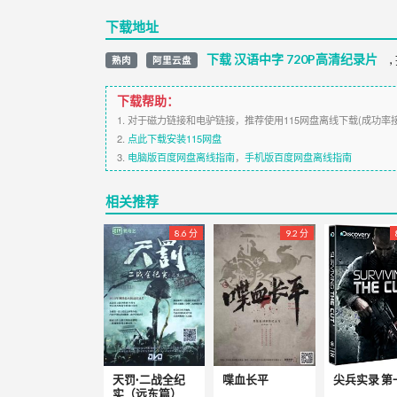
下载地址
下载 汉语中字 720P高清纪录片
,
熟肉
阿里云盘
下载帮助：
1. 对于磁力链接和电驴链接，推荐使用115网盘离线下载(成功率
2.
点此下载安装115网盘
3.
电脑版百度网盘离线指南
，
手机版百度网盘离线指南
相关推荐
8.6 分
9.2 分
天罚·二战全纪
喋血长平
尖兵实录 第
实（远东篇）