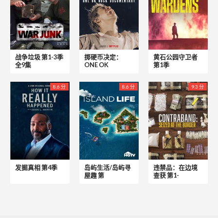
战争垃圾 第1-3季
掷硬币决定：
黄石公园守卫者
全9集
ONE OK
第1季
8.6 分
8.6 分
9.3 分
发掘真相 第4季
岛屿生活/岛屿寻
违禁品：在边境
屋趣 第
查获 第1-