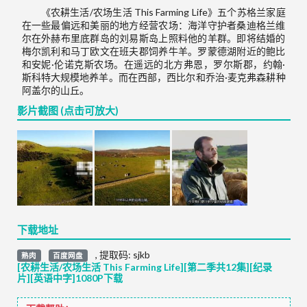
《农耕生活/农场生活 This Farming Life》五个苏格兰家庭
在一些最偏远和美丽的地方经营农场：海洋守护者桑迪格兰维
尔在外赫布里底群岛的刘易斯岛上照料他的羊群。即将结婚的
梅尔凯利和马丁欧文在班夫郡饲养牛羊。罗蒙德湖附近的鲍比
和安妮·伦诺克斯农场。在遥远的北方弗恩，罗尔斯郡，约翰·
斯科特大规模地养羊。而在西部，西比尔和乔治·麦克弗森耕种
阿盖尔的山丘。
影片截图 (点击可放大)
下载地址
,
提取码:
sjkb
熟肉
百度网盘
[农耕生活/农场生活 This Farming Life][第二季共12集][纪录
片][英语中字]1080P下载