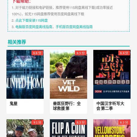
下载帮助：
1. 对于磁力链接和电驴链接，推荐使用115网盘离线下载(成功率接近
100%)，如无115网盘推荐使用百度网盘离线下载
2.
点此下载安装115网盘
3.
电脑版百度网盘离线指南
，
手机版百度网盘离线指南
相关推荐
8.8 分
8.5 分
8.4 分
鬼屋
兽医狂野行：全
中国汉字听写大
球救援 第
会 第二季
9.1 分
8.3 分
8.3 分