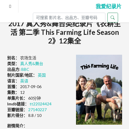
我爱纪录片
2017 真人秀&舞台类纪录片《农耕生
活 第二季 This Farming Life Season
2》12集全
别名：
农场生活
类型：
真人秀&舞台
出品方:
BBC
制片国家/地区：
英国
语言：
英语
首播：
2017-09-06
集数：
12
单集片长：
60分钟
Imdb链接：
tt22024424
豆瓣链接：
27140227
影片得分：
8.8 / 10
剧情简介：