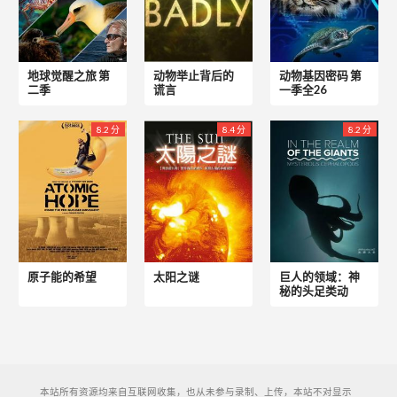
地球觉醒之旅 第
动物举止背后的
动物基因密码 第
二季
谎言
一季全26
8.2 分
8.4 分
8.2 分
原子能的希望
太阳之谜
巨人的领域：神
秘的头足类动
本站所有资源均来自互联网收集，也从未参与录制、上传，本站不对显示