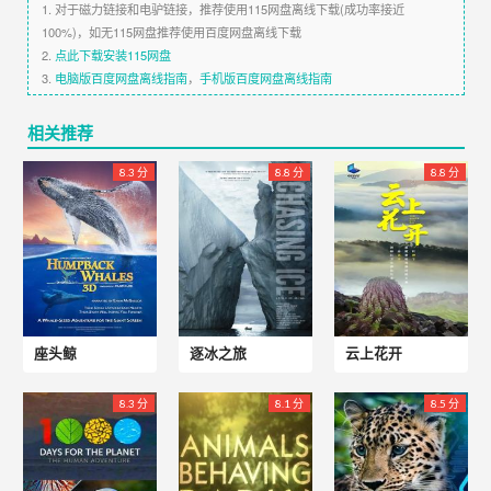
1. 对于磁力链接和电驴链接，推荐使用115网盘离线下载(成功率接近
100%)，如无115网盘推荐使用百度网盘离线下载
2.
点此下载安装115网盘
3.
电脑版百度网盘离线指南
，
手机版百度网盘离线指南
相关推荐
8.3 分
8.8 分
8.8 分
座头鲸
逐冰之旅
云上花开
8.3 分
8.1 分
8.5 分