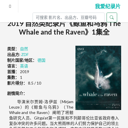
我爱纪录片
2019 自然类纪录片《鲸鱼和乌鸦 The
Whale and the Raven》1集全
类型：
自然
出品方:
ZDF
制片国家/地区：
德国
语言：
英语
首播：
2019
集数：
1
影片得分：
8.5 / 10
剧情简介：
导演米尔贾姆·洛伊兹（Mirjam
Leuze）的《鲸鱼与乌鸦》（The
Whale and the Raven）阐明了将鲸
鱼研究人员、Gitga'at第一民族和不列颠哥伦比亚省政府卷入
复杂冲突的许多问题。当大熊雨林的人们努力保护自己的领土