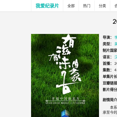
我爱纪录片
全部
热门
分类
导演：
类型：
制片国家
语言：
首播：
2
集数：
4
单集片
豆瓣链
影片得
剧情简
本
承至今