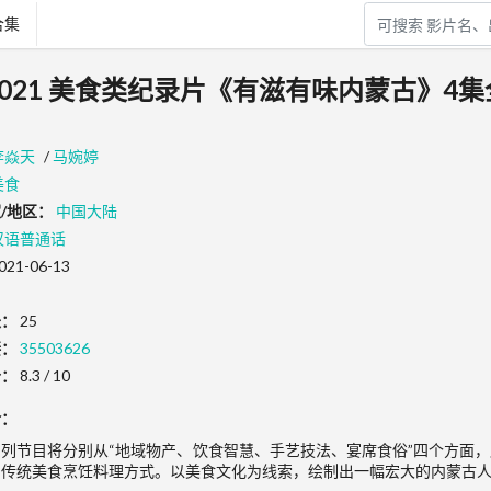
合集
2021 美食类纪录片《有滋有味内蒙古》4集
李焱天
/
马婉婷
美食
/地区：
中国大陆
汉语普通话
021-06-13
长：
25
接：
35503626
分：
8.3 / 10
介：
系列节目将分别从“地域物产、饮食智慧、手艺技法、宴席食俗”四个方面
的传统美食烹饪料理方式。以美食文化为线索，绘制出一幅宏大的内蒙古