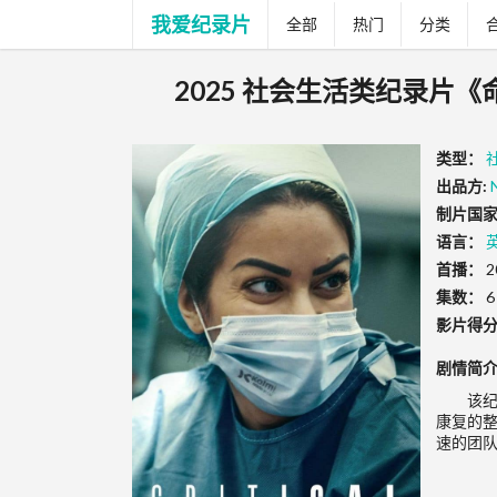
我爱纪录片
全部
热门
分类
2025 社会生活类纪录片《命悬一线
类型：
出品方:
制片国家
语言：
首播：
2
集数：
6
影片得
剧情简
该
康复的整
速的团