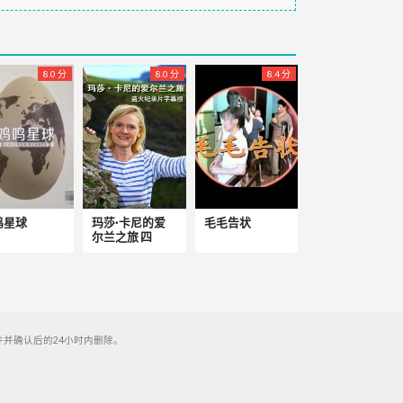
8.0 分
8.0 分
8.4 分
鸣星球
玛莎·卡尼的爱
毛毛告状
尔兰之旅 四
并确认后的24小时内删除。