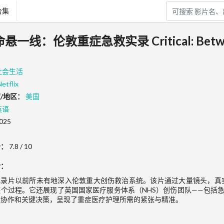
合集
：伦敦重症急救实录 Critical: Between
社会生活
Netflix
/地区：
美国
英语
025
分：
7.8 / 10
介：
纪录片以前所未有地深入伦敦重大创伤救治系统。该片通过大量镜头，真
个过程。它还展现了英国国家医疗服务体系（NHS）创伤团队——包括
队协作和关键决策，呈现了重症医疗护理所需的紧张与精准。