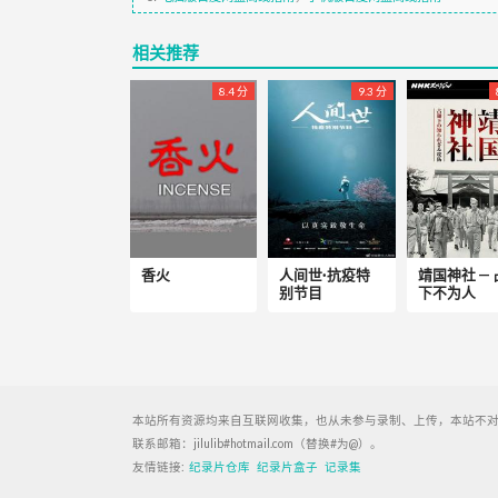
相关推荐
8.4 分
9.3 分
香火
人间世·抗疫特
靖国神社 —
别节目
下不为人
本站所有资源均来自互联网收集，也从未参与录制、上传，本站不对
联系邮箱：jilulib#hotmail.com（替换#为@）。
友情链接:
纪录片仓库
纪录片盒子
记录集