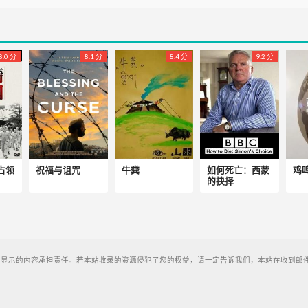
8.0 分
8.1 分
8.4 分
9.2 分
 占领
祝福与诅咒
牛粪
如何死亡：西蒙
鸡
的抉择
显示的内容承担责任。若本站收录的资源侵犯了您的权益，请一定告诉我们，本站在收到邮件