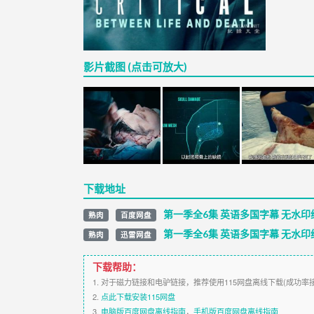
影片截图 (点击可放大)
下载地址
第一季全6集 英语多国字幕 无水印纯
熟肉
百度网盘
第一季全6集 英语多国字幕 无水印纯
熟肉
迅雷网盘
下载帮助：
1. 对于磁力链接和电驴链接，推荐使用115网盘离线下载(成功率
2.
点此下载安装115网盘
3.
电脑版百度网盘离线指南
，
手机版百度网盘离线指南