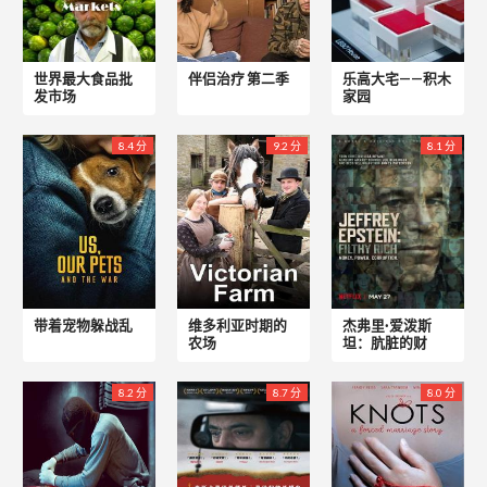
世界最大食品批
伴侣治疗 第二季
乐高大宅——积木
发市场
家园
8.4 分
9.2 分
8.1 分
带着宠物躲战乱
维多利亚时期的
杰弗里·爱泼斯
农场
坦：肮脏的财
8.2 分
8.7 分
8.0 分