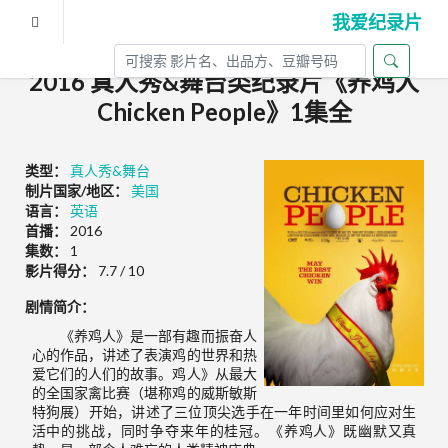
我爱纪录片
2016 真人秀&舞台类纪录片《养鸡人
Chicken People》1集全
类型：
真人秀&舞台
制片国家/地区：
美国
语言：
英语
首播：
2016
集数：
1
影片得分：
7.7 / 10
剧情简介：
《养鸡人》是一部有趣而振奋人
心的作品，讲述了表演鸡的世界和热
爱它们的人们的故事。鸡人》从最大
的全国家禽比赛（堪称鸡的威斯敏斯
特狗展）开始，讲述了三位顶尖选手在一年时间里如何应对生
活中的挑战，同时争夺来年的桂冠。《养鸡人》既幽默又真