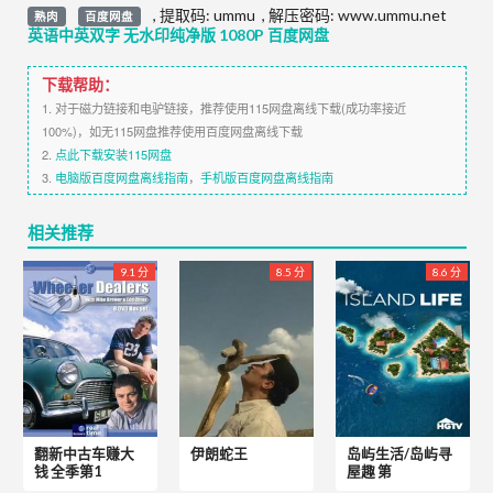
,
提取码:
ummu
,
解压密码: www.ummu.net
熟肉
百度网盘
英语中英双字 无水印纯净版 1080P 百度网盘
下载帮助：
1. 对于磁力链接和电驴链接，推荐使用115网盘离线下载(成功率接近
100%)，如无115网盘推荐使用百度网盘离线下载
2.
点此下载安装115网盘
3.
电脑版百度网盘离线指南
，
手机版百度网盘离线指南
相关推荐
9.1 分
8.5 分
8.6 分
翻新中古车赚大
伊朗蛇王
岛屿生活/岛屿寻
钱 全季第1
屋趣 第