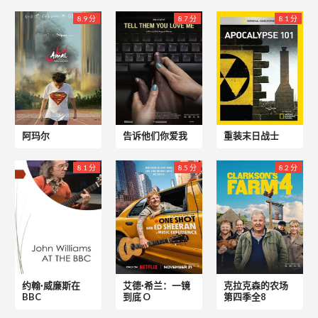
8.9 分
8.7 分
8.1 分
阿玛尔
告诉他们你爱我
重装末日战士
8.1 分
8.5 分
8.2 分
约翰·威廉斯在
艾德·希兰：一镜
克拉克森的农场
BBC
到底 O
第四季全8