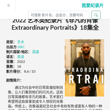
我爱纪录片
2022 艺术类纪录片《非凡的肖像
Extraordinary Portraits》18集全
类型：
艺术
出品方:
BBC
制片国家/地区：
英国
语言：
英语
首播：
2022
集数：
18
影片得分：
8.6 / 10
剧情简介：
通过为社会中的日常英雄绘制肖
像，让人们看到他们的闪光点。这些
日常英雄都有非凡的故事，艺术家们
希望将这些故事变成令人惊叹的肖像
画。传统上，肖像画是纪念社会中有权有势或富有人物的一种