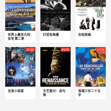
世界上最非凡的
打扰伯格曼
吉他英雄
住宅 第二季
8.2 分
8.6 分
8.1 分
全身小说家
文艺复兴：血与
洛城少女二十五
美
岁