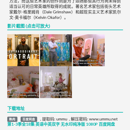
方法，而这些艺术家的创作则是为了颂扬那些其行为尚未得到
适当认可的日常英雄所取得的成就。著名艺术家包括街头艺术
家戴尔-格里姆肖（Dale Grimshaw）和超现实主义艺术家凯尔
文-奥卡福尔（Kelvin Okafor）。
影片截图 (点击可放大)
下载地址
,
提取码:
ummu
,
解压密码: www.ummu.net
熟肉
百度网盘
第1-3季全18集 英语中英双字 无水印纯净版 1080P 百度网盘