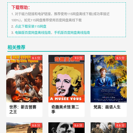
下载帮助：
1. 对于磁力链接和电驴链接，推荐使用115网盘离线下载(成功率接近
100%)，如无115网盘推荐使用百度网盘离线下载
2.
点此下载安装115网盘
3.
电脑版百度网盘离线指南
，
手机版百度网盘离线指南
相关推荐
8.1 分
9.3 分
8.5 分
世界：新吉普赛
奇趣美术馆 第二
梵高：画语人生
之王
季
8.8 分
8.6 分
8.8 分