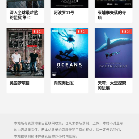
深入全球最难熬
阿波罗11号
柬埔寨失落的寺
的监狱 第七
庙
8.1 分
8.9 分
8.8 分
美国梦项目
向深海出发
天穹：太空探索
的进展
本站所有资源均来自互联网收集，也从未参与录制、上传，本站不对显示
的内容承担责任。若本站收录的资源侵犯了您的权益，请一定告诉我们，
本站在收到邮件并确认后的24小时内删除。