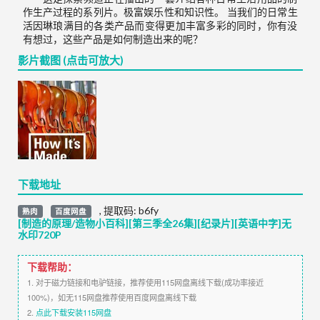
作生产过程的系列片。极富娱乐性和知识性。 当我们的日常生
活因琳琅满目的各类产品而变得更加丰富多彩的同时，你有没
有想过，这些产品是如何制造出来的呢？
影片截图 (点击可放大)
下载地址
,
提取码:
b6fy
熟肉
百度网盘
[制造的原理/造物小百科][第三季全26集][纪录片][英语中字]无
水印720P
下载帮助：
1. 对于磁力链接和电驴链接，推荐使用115网盘离线下载(成功率接近
100%)，如无115网盘推荐使用百度网盘离线下载
2.
点此下载安装115网盘