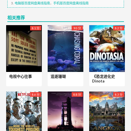
3.
电脑版百度网盘离线指南
，
手机版百度网盘离线指南
相关推荐
8.1 分
9.0 分
8.2 分
电视中心往事
追逐珊瑚
《恐龙进化史
Dinota
8.6 分
8.8 分
8.3 分