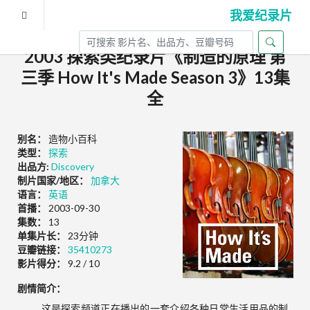
我爱纪录片
2003 探索类纪录片《制造的原理 第
三季 How It's Made Season 3》13集
全
别名：
造物小百科
类型：
探索
出品方:
Discovery
制片国家/地区：
加拿大
语言：
英语
首播：
2003-09-30
集数：
13
单集片长：
23分钟
豆瓣链接：
35410273
影片得分：
9.2 / 10
剧情简介：
这是探索频道正在播出的一套介绍各种日常生活用品的制