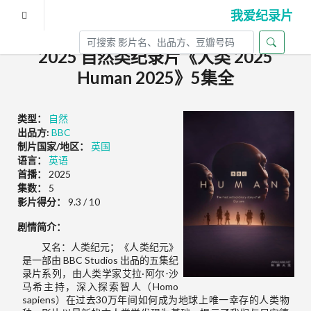
我爱纪录片
2025 自然类纪录片《人类 2025
Human 2025》5集全
类型：
自然
出品方:
BBC
制片国家/地区：
英国
语言：
英语
首播：
2025
集数：
5
影片得分：
9.3 / 10
剧情简介：
又名：人类纪元；《人类纪元》
是一部由 BBC Studios 出品的五集纪
录片系列，由人类学家艾拉·阿尔-沙
马希主持，深入探索智人（Homo
sapiens）在过去30万年间如何成为地球上唯一幸存的人类物