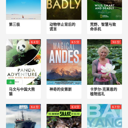
第三极
动物举止背后的
荒野、智慧与致
谎言
命杀机
8.4 分
8.5 分
9.0 分
马文与中国大熊
神奇的安第斯
卡罗尔·克莱恩的
猫
植物巡礼
8.6 分
8.4 分
8.7 分