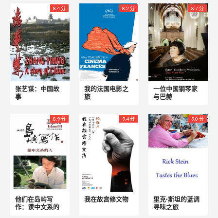
8.4 分
8.2 分
8.7 分
张艺谋：中国故
我的法国电影之
一位中国钢琴家
事
旅
与巴赫
8.9 分
9.4 分
9.0 分
他们在岛屿写
我在故宫修文物
里克·斯坦的蓝调
作：读中文系的
寻味之旅