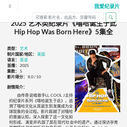
我爱纪录片
2025 艺术类纪录片《嘻哈诞生于此
Hip Hop Was Born Here》5集全
类型：
艺术
制片国家/地区：
美国
语言：
英语
首播：
2025
集数：
5
影片得分：
8.0 / 10
剧情简介：
由传奇说唱歌手LL COOL J主持
的纪录片系列《嘻哈诞生于此》，追
溯了嘻哈文化从其诞生到发展成为全
球现象的全过程。影片超越了对嘻哈
的普遍认知，深入探索了这一文化如
何形成、演变并巩固了其在现代社会中的遗产。通过探访孕育