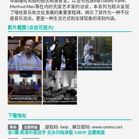
早期嘻哈风格的街区和录音室，以及与包括Big Daddy Kane、
Method Man等在内的先驱艺术家的访谈，本系列为观众呈现
了嘻哈音乐和文化发展的重要里程碑，揭示了其作为一种不仅
是音乐流派，更是一种生活方式和全球现象的深刻内涵。
影片截图 (点击可放大)
下载地址
,
提取码:
6eip
,
解压密码: www.ummu.net
熟肉
迅雷网盘
全5集 英语中英双字 无水印纯净版 1080P 迅雷网盘