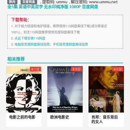
,
提取码:
ummu
,
解压密码: www.ummu.net
熟肉
百度网盘
全5集 英语中英双字 无水印纯净版 1080P 百度网盘
下载帮助：
1. 对于磁力链接和电驴链接，推荐使用115网盘离线下载(成功率接近
100%)，如无115网盘推荐使用百度网盘离线下载
2.
点此下载安装115网盘
3.
电脑版百度网盘离线指南
，
手机版百度网盘离线指南
相关推荐
8.7 分
8.9 分
8.3 分
电影之前的电影
欧洲电影史
肖邦：音乐背后
的女人