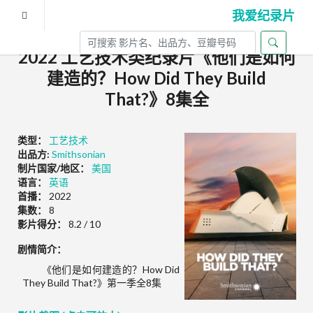
我爱纪录片
2022 工艺技术类纪录片《他们是如何
建造的？How Did They Build
That?》8集全
类型：
工艺技术
出品方:
Smithsonian
制片国家/地区：
美国
语言：
英语
首播：
2022
集数：
8
影片得分：
8.2 / 10
剧情简介：
《他们是如何建造的？How Did
They Build That?》第一季全8集