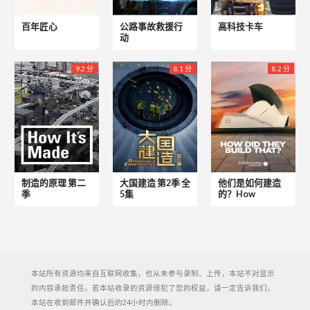
百年匠心
公路事故救援行
高科技卡车
动
9.2 分
8.1 分
8.2 分
制造的原理 第二
大国建造 第2季 全
他们是如何建造
季
5集
的？How
本站所有资源均来自互联网收集，也从未参与录制、上传，本站不对显示
的内容承担责任。若本站收录的资源侵犯了您的权益，请一定告诉我们，
本站在收到邮件并确认后的24小时内删除。