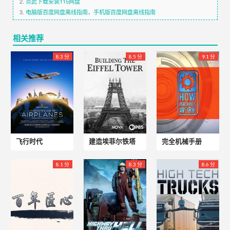
2.
点此下载安装115网盘
3.
电脑版百度网盘离线指南
，
手机版百度网盘离线指南
相关推荐
8.3 分
8.5 分
9.1 分
飞行时代
建造埃菲尔铁塔
完全机械手册
8.1 分
8.3 分
8.6 分