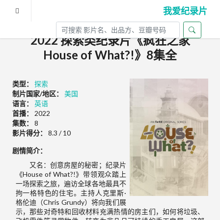
我爱纪录片
2022 探索类纪录片《疯狂之家
House of What?!》8集全
类型：
探索
制片国家/地区：
美国
语言：
英语
首播：
2022
集数：
8
影片得分：
8.3 / 10
剧情简介：
又名：创意房屋的秘密；纪录片
《House of What?!》带领观众踏上
一场探索之旅，遍访全球各地最具不
拘一格特色的住宅。主持人克里斯·
格伦迪（Chris Grundy）将向我们展
示，那些对奇特和回收材料充满热情的房主们，如何将垃圾、