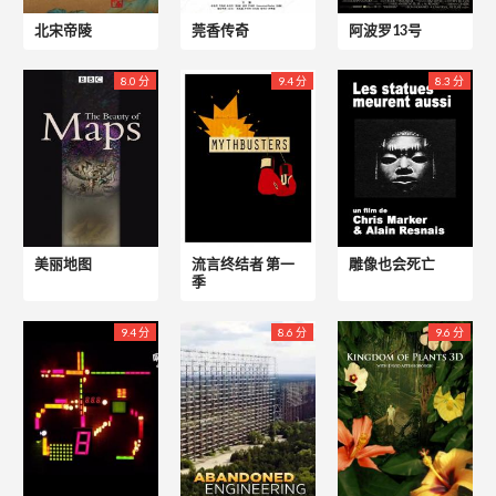
北宋帝陵
莞香传奇
阿波罗13号
8.0 分
9.4 分
8.3 分
美丽地图
流言终结者 第一
雕像也会死亡
季
9.4 分
8.6 分
9.6 分