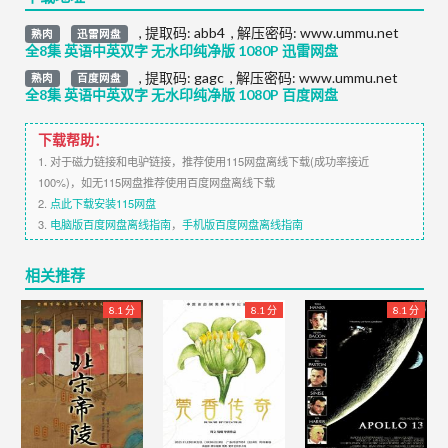
,
提取码:
abb4
,
解压密码: www.ummu.net
熟肉
迅雷网盘
全8集 英语中英双字 无水印纯净版 1080P 迅雷网盘
,
提取码:
gagc
,
解压密码: www.ummu.net
熟肉
百度网盘
全8集 英语中英双字 无水印纯净版 1080P 百度网盘
下载帮助：
1. 对于磁力链接和电驴链接，推荐使用115网盘离线下载(成功率接近
100%)，如无115网盘推荐使用百度网盘离线下载
2.
点此下载安装115网盘
3.
电脑版百度网盘离线指南
，
手机版百度网盘离线指南
相关推荐
8.1 分
8.1 分
8.1 分