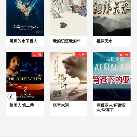
沉睡的水下巨人
我的记忆我的年
祖脉天水
9.0 分
8.9 分
8.2 分
德国人 第二季
塔里木河
鸟瞰亚洲/俯瞰亚
洲/穹苍下