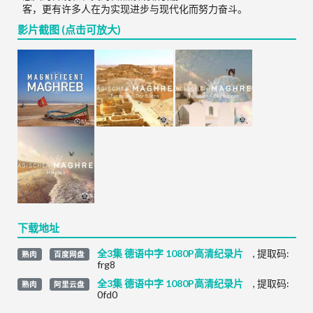
客，更有许多人在为实现进步与现代化而努力奋斗。
影片截图 (点击可放大)
下载地址
全3集 德语中字 1080P高清纪录片
,
提取码:
熟肉
百度网盘
frg8
全3集 德语中字 1080P高清纪录片
,
提取码:
熟肉
阿里云盘
0fd0