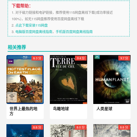
下载帮助：
1. 对于磁力链接和电驴链接，推荐使用115网盘离线下载(成功率接近
100%)，如无115网盘推荐使用百度网盘离线下载
2.
点此下载安装115网盘
3.
电脑版百度网盘离线指南
，
手机版百度网盘离线指南
相关推荐
8.3 分
9.4 分
9.7 分
世界上最热的地
鸟瞰地球
人类星球
方
8.8 分
8.0 分
8.8 分