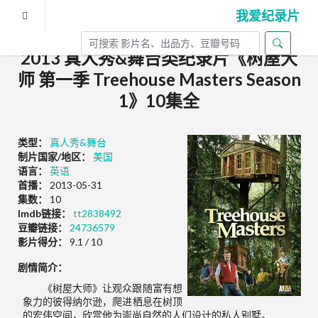
我爱纪录片
2013 真人秀&舞台类纪录片《树屋大
师 第一季 Treehouse Masters Season
1》10集全
类型：
真人秀&舞台
制片国家/地区：
美国
语言：
英语
首播：
2013-05-31
集数：
10
Imdb链接：
tt2838492
豆瓣链接：
24736579
影片得分：
9.1 / 10
剧情简介：
《树屋大师》让观众跟随富有想
象力的彼得纳尔逊，爬进栖息在树顶
的宏伟空间，欣赏他为崇尚自然的人们设计的私人别墅。