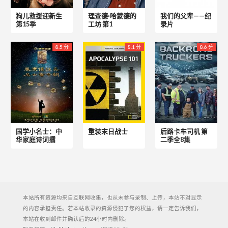
狗儿救援迎新生
理查德·哈蒙德的
我们的父辈——纪
第15季
工坊 第1
录片
8.5 分
8.1 分
8.6 分
国学小名士：中
重装末日战士
后路卡车司机 第
华家庭诗词擂
二季全8集
本站所有资源均来自互联网收集，也从未参与录制、上传，本站不对显示
的内容承担责任。若本站收录的资源侵犯了您的权益，请一定告诉我们，
本站在收到邮件并确认后的24小时内删除。