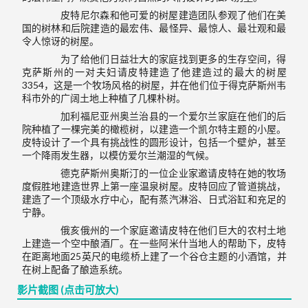
皮特尼尔森和他可爱的树屋建造团队参观了他们在美
国的树林和后院建造的最宏伟、最怪异、最惊人、最壮观和最
令人惊讶的树屋。
为了给他们日益壮大的家庭找到更多的生存空间，得
克萨斯州的一对夫妇请皮特建造了他建造过的最大的树屋
3354，这是一个牧场风格的树屋，并在他们位于得克萨斯州韦
科市外的广阔土地上种植了几棵朴树。
加利福尼亚州奥兰治县的一个爱尔兰家庭在他们的后
院种植了一棵完美的橄榄树，以建造一个凯尔特主题的小屋。
皮特设计了一个具有挑战性的圆形设计，包括一个壁炉，甚至
一个降雨发生器，以模仿爱尔兰潮湿的气候。
德克萨斯州奥斯汀的一位企业家邀请皮特在她的牧场
度假胜地建造世界上第一座温泉树屋。皮特回应了管道挑战，
建造了一个顶级水疗中心，配有蒸汽淋浴、日式浴缸和充足的
宁静。
俄亥俄州的一个家庭邀请皮特在他们巨大的农村土地
上建造一个空中酿酒厂。在一些阿米什当地人的帮助下，皮特
在距离地面25英尺的电缆桥上建了一个谷仓主题的小酒馆，并
在树上配备了酿造系统。
影片截图 (点击可放大)