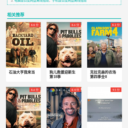
3.
电脑版百度网盘离线指南
，
手机版百度网盘离线指南
相关推荐
8.8 分
8.6 分
8.2 分
石油大亨我来当
狗儿救援迎新生
克拉克森的农场
第18季
第四季全8
8.6 分
8.4 分
9.5 分