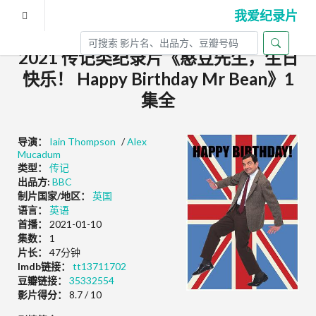
我爱纪录片
2021 传记类纪录片《憨豆先生，生日
快乐！ Happy Birthday Mr Bean》1
集全
导演：
Iain Thompson
/
Alex
Mucadum
类型：
传记
出品方:
BBC
制片国家/地区：
英国
语言：
英语
首播：
2021-01-10
集数：
1
片长：
47分钟
Imdb链接：
tt13711702
豆瓣链接：
35332554
影片得分：
8.7 / 10