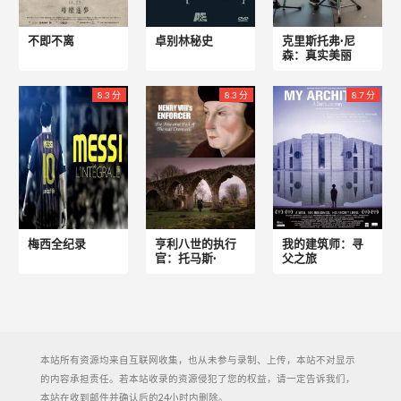
不即不离
卓别林秘史
克里斯托弗·尼
森：真实美丽
8.3 分
8.3 分
8.7 分
梅西全纪录
亨利八世的执行
我的建筑师：寻
官：托马斯·
父之旅
本站所有资源均来自互联网收集，也从未参与录制、上传，本站不对显示
的内容承担责任。若本站收录的资源侵犯了您的权益，请一定告诉我们，
本站在收到邮件并确认后的24小时内删除。