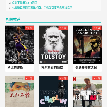
2.
点此下载安装115网盘
3.
电脑版百度网盘离线指南
，
手机版百度网盘离线指南
相关推荐
9.2 分
8.5 分
8.0 分
科比的缪斯
托尔斯泰的烦恼
偶遇安那其之民
8.0 分
9.2 分
8.6 分