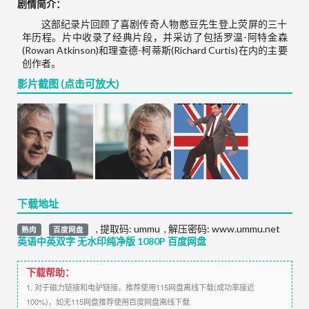
剧情简介：
这部纪录片回顾了喜剧传奇人物憨豆先生登上荧屏的三十
年历程。片中收录了经典片段，并采访了包括罗温-阿特金森
(Rowan Atkinson)和理查德-柯蒂斯(Richard Curtis)在内的主要
创作者。
影片截图 (点击可放大)
下载地址
,
提取码:
ummu
,
解压密码: www.ummu.net
熟肉
百度网盘
英语中英双字 无水印纯净版 1080P 百度网盘
下载帮助：
1. 对于磁力链接和电驴链接，推荐使用115网盘离线下载(成功率接近
100%)，如无115网盘推荐使用百度网盘离线下载