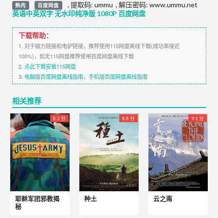
,
提取码:
ummu
,
解压密码: www.ummu.net
熟肉
百度网盘
英语中英双字 无水印纯净版 1080P 百度网盘
下载帮助：
1. 对于磁力链接和电驴链接，推荐使用115网盘离线下载(成功率接近
100%)，如无115网盘推荐使用百度网盘离线下载
2.
点此下载安装115网盘
3.
电脑版百度网盘离线指南
，
手机版百度网盘离线指南
相关推荐
8.3 分
8.8 分
9.1 分
耶稣军团邪教揭
种土
云之南
秘