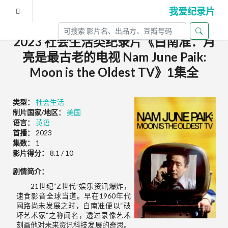
我爱纪录片
2023 社会生活类纪录片《白南准：月
亮是最古老的电视 Nam June Paik:
Moon is the Oldest TV》1集全
类型：
社会生活
制片国家/地区：
美国
语言：
英语
首播：
2023
集数：
1
影片得分：
8.1 / 10
剧情简介：
21世纪“Z世代”娱乐资讯爆炸，
速食影音全球当道。早在1960年代
网路尚未发展之时，白南准便以“破
坏艺术家”之称闻名，透过录像艺术
刻画他对未来资讯科技发展的奇思。