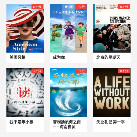
8.5 分
8.9 分
8.1 分
美国风格
成为你
北京的星期天
9.1 分
8.1 分
8.1 分
我不是笨小孩
奋楫扬帆海之南
失业礼记 第一季
——海南自贸