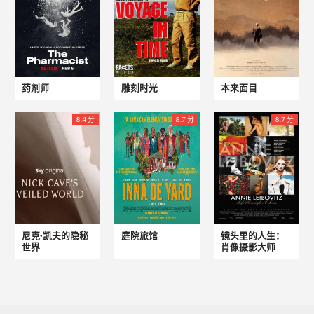
药剂师
雕刻时光
本来面目
8.4 分
8.7 分
8.7 分
尼克·凯夫的隐秘
庭院旅馆
镜头里的人生：
世界
肖像摄影大师