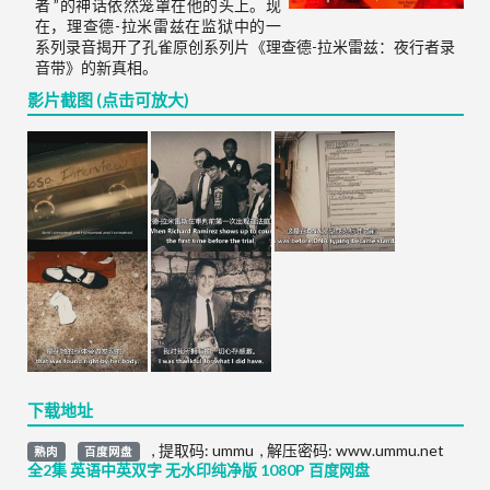
者 ”的神话依然笼罩在他的头上。现
在，理查德-拉米雷兹在监狱中的一
系列录音揭开了孔雀原创系列片《理查德-拉米雷兹：夜行者录
音带》的新真相。
影片截图 (点击可放大)
下载地址
,
提取码:
ummu
,
解压密码: www.ummu.net
熟肉
百度网盘
全2集 英语中英双字 无水印纯净版 1080P 百度网盘