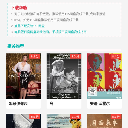
下载帮助：
1. 对于磁力链接和电驴链接，推荐使用115网盘离线下载(成功率接近
100%)，如无115网盘推荐使用百度网盘离线下载
2.
点此下载安装115网盘
3.
电脑版百度网盘离线指南
，
手机版百度网盘离线指南
相关推荐
8.2 分
8.0 分
8.4 分
邪恶伊甸园
岛
安迪·沃霍尔
8.8 分
8.1 分
8.8 分