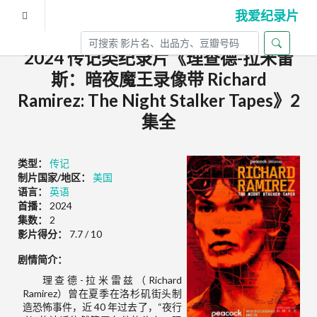
我爱纪录片
2024 传记类纪录片《理查德-拉米雷
斯：暗夜魔王录像带 Richard
Ramirez: The Night Stalker Tapes》2
集全
类型：
传记
制片国家/地区：
美国
语言：
英语
首播：
2024
集数：
2
影片得分：
7.7 / 10
剧情简介：
理查德-拉米雷兹（Richard
Ramirez）曾在夏季在洛杉矶街头制
造恐怖事件，近 40 年过去了，“夜行