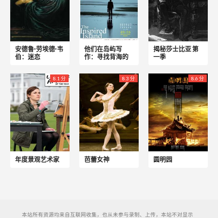
安德鲁·劳埃德·韦
他们在岛屿写
揭秘莎士比亚 第
伯：迷恋
作：寻找背海的
一季
8.1 分
8.3 分
8.6 分
年度景观艺术家
芭蕾女神
圆明园
本站所有资源均来自互联网收集，也从未参与录制、上传，本站不对显示