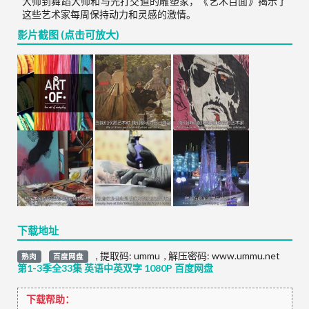
大师到舞蹈大师和与光打交道的雕塑家，《艺术百面》揭示了
这些艺术家每周保持动力和灵感的激情。
影片截图 (点击可放大)
下载地址
,
提取码:
ummu
,
解压密码: www.ummu.net
熟肉
百度网盘
第1-3季全33集 英语中英双字 1080P 百度网盘
下载帮助：