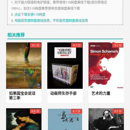
1. 对于磁力链接和电驴链接，推荐使用115网盘离线下载(成功率接近
100%)，如无115网盘推荐使用百度网盘离线下载
2.
点此下载安装115网盘
3.
电脑版百度网盘离线指南
，
手机版百度网盘离线指南
相关推荐
9.5 分
9.7 分
9.3 分
如果国宝会说话
动画师生存手册
艺术的力量
第三季
8.8 分
8.7 分
9.3 分