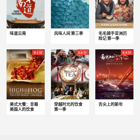
味道云南
风味人间 第三季
毛毛骑手亚洲历
险记 第一季
8.1 分
8.8 分
8.4 分
美式大餐：非裔
穿越时光的饮食
舌尖上的新年
美国人的饮食
第一季