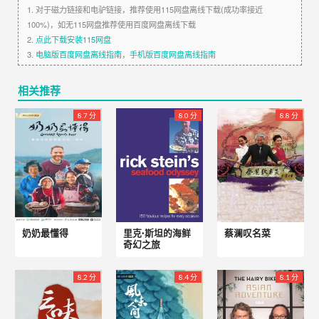
1. 对于磁力链接和电驴链接，推荐使用115网盘离线下载(成功率接近
100%)，如无115网盘推荐使用百度网盘离线下载
2.
点此下载安装115网盘
3.
电脑版百度网盘离线指南
，
手机版百度网盘离线指南
相关推荐
8.7 分
8.0 分
8.8 分
奶奶最懂得
里克·斯坦的海鲜
蔡澜叹名菜
奇幻之旅
8.2 分
8.4 分
8.1 分