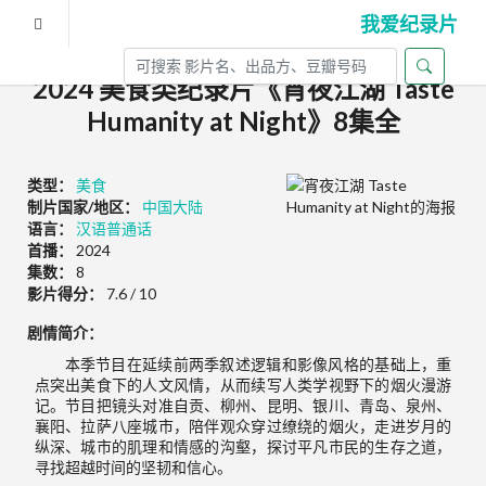
我爱纪录片
2024 美食类纪录片《宵夜江湖 Taste
Humanity at Night》8集全
类型：
美食
制片国家/地区：
中国大陆
语言：
汉语普通话
首播：
2024
集数：
8
影片得分：
7.6 / 10
剧情简介：
本季节目在延续前两季叙述逻辑和影像风格的基础上，重
点突出美食下的人文风情，从而续写人类学视野下的烟火漫游
记。节目把镜头对准自贡、柳州、昆明、银川、青岛、泉州、
襄阳、拉萨八座城市，陪伴观众穿过缭绕的烟火，走进岁月的
纵深、城市的肌理和情感的沟壑，探讨平凡市民的生存之道，
寻找超越时间的坚韧和信心。